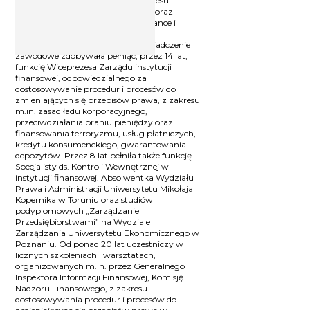
Ekspert, trener, wykładowca z zakresu
przeciwdziałania praniu pieniędzy oraz
finansowaniu terroryzmu, Compliance i
Whistleblowing, a także audytor w
instytucjach obowiązanych. Doświadczenie
zawodowe zdobywała pełniąc, przez 14 lat,
funkcję Wiceprezesa Zarządu instytucji
finansowej, odpowiedzialnego za
dostosowywanie procedur i procesów do
zmieniających się przepisów prawa, z zakresu
m.in. zasad ładu korporacyjnego,
przeciwdziałania praniu pieniędzy oraz
finansowania terroryzmu, usług płatniczych,
kredytu konsumenckiego, gwarantowania
depozytów. Przez 8 lat pełniła także funkcję
Specjalisty ds. Kontroli Wewnętrznej w
instytucji finansowej. Absolwentka Wydziału
Prawa i Administracji Uniwersytetu Mikołaja
Kopernika w Toruniu oraz studiów
podyplomowych „Zarządzanie
Przedsiębiorstwami” na Wydziale
Zarządzania Uniwersytetu Ekonomicznego w
Poznaniu. Od ponad 20 lat uczestniczy w
licznych szkoleniach i warsztatach,
organizowanych m.in. przez Generalnego
Inspektora Informacji Finansowej, Komisję
Nadzoru Finansowego, z zakresu
dostosowywania procedur i procesów do