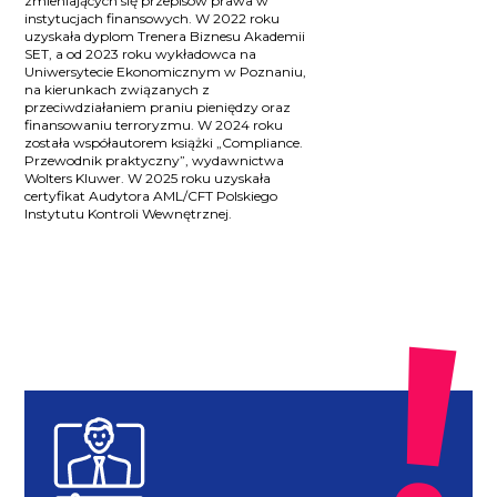
zmieniających się przepisów prawa w
instytucjach finansowych. W 2022 roku
uzyskała dyplom Trenera Biznesu Akademii
SET, a od 2023 roku wykładowca na
Uniwersytecie Ekonomicznym w Poznaniu,
na kierunkach związanych z
przeciwdziałaniem praniu pieniędzy oraz
finansowaniu terroryzmu. W 2024 roku
została współautorem książki „Compliance.
Przewodnik praktyczny”, wydawnictwa
Wolters Kluwer. W 2025 roku uzyskała
certyfikat Audytora AML/CFT Polskiego
Instytutu Kontroli Wewnętrznej.