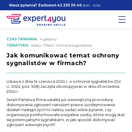
Masz pytania? Zadzwoń
42 235 30 40
(8.00 – 15.00)
CZAS TRWANIA:
4 godziny
TEMATYKA:
Kadry i Płace / Ochrona sygnalistów
Jak komunikować temat ochrony
sygnalistów w firmach?
Ustawa z dnia 14 czerwca 2024 r. o ochronie sygnalistów (Dz.
U. 2024, poz. 928) zaczęła obowiązywać w dniu 25 września
2024 r.
Jeżeli Państwa firma ustaliła już wewnętrzną procedurę
dokonywania zgłoszeń naruszeń prawa i podejmowania
działań następczych to należy zadać sobie pytanie, czy
organizacja poinformowała wszystkie osoby, które mogą stać
się potencjalnymi sygnalistami, w jaki sposób dokonywać
zgłoszeń wewnętrznych?