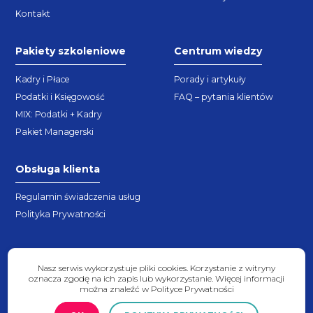
Kontakt
Pakiety szkoleniowe
Centrum wiedzy
Kadry i Płace
Porady i artykuły
Podatki i Księgowość
FAQ – pytania klientów
MIX: Podatki + Kadry
Pakiet Managerski
Obsługa klienta
Regulamin świadczenia usług
Polityka Prywatności
Nasz serwis wykorzystuje pliki cookies. Korzystanie z witryny
oznacza zgodę na ich zapis lub wykorzystanie. Więcej informacji
można znaleźć w Polityce Prywatności