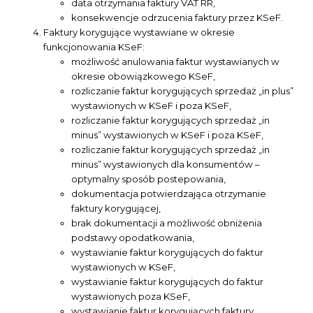
data otrzymania faktury VAT RR,
konsekwencje odrzucenia faktury przez KSeF.
Faktury korygujące wystawiane w okresie
funkcjonowania KSeF:
możliwość anulowania faktur wystawianych w
okresie obowiązkowego KSeF,
rozliczanie faktur korygujących sprzedaż „in plus”
wystawionych w KSeF i poza KSeF,
rozliczanie faktur korygujących sprzedaż „in
minus” wystawionych w KSeF i poza KSeF,
rozliczanie faktur korygujących sprzedaż „in
minus” wystawionych dla konsumentów –
optymalny sposób postepowania,
dokumentacja potwierdzająca otrzymanie
faktury korygującej,
brak dokumentacji a możliwość obniżenia
podstawy opodatkowania,
wystawianie faktur korygujących do faktur
wystawionych w KSeF,
wystawianie faktur korygujących do faktur
wystawionych poza KSeF,
wystawianie faktur korygujących faktury