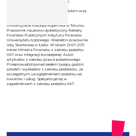
Absolwent Uniwersytetu Łódzkiego,
podyplomowych studiów prawa
podatkowego na Uniwersytecie Łódzkim oraz
podyplomowych studiów prawa
podatkowego Unii Europejskiej na
Uniwersytecie Mikołaja Kopernika w Toruniu.
Pracownik naukowo-dydaktyczny Katedry
Finansów Publicznych Instytutu Finansów
Uniwersytetu Łódzkiego. Wieloletni pracownik
Izby Skarbowej w Łodzi. W latach 2001-2011
trener Ministra Finansów z zakresu podatku
VAT oraz integracji europejskiej. Autor
artykułów z zakresu prawa podatkowego.
Przeprowadził ponad siedem tysięcy godzin
szkoleń i wykładów z zakresu podatków, ze
szczególnym uwzględnieniem podatku od
towarów i usług. Specjalizuje się w
zagadnieniach z zakresu podatku VAT.