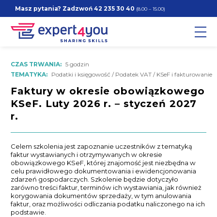
Masz pytania? Zadzwoń
42 235 30 40
(8.00 – 15.00)
CZAS TRWANIA:
5 godzin
TEMATYKA:
Podatki i księgowość / Podatek VAT / KSeF i fakturowanie
Faktury w okresie obowiązkowego
KSeF. Luty 2026 r. – styczeń 2027
r.
Celem szkolenia jest zapoznanie uczestników z tematyką
faktur wystawianych i otrzymywanych w okresie
obowiązkowego KSeF, której znajomość jest niezbędna w
celu prawidłowego dokumentowania i ewidencjonowania
zdarzeń gospodarczych. Szkolenie będzie dotyczyło
zarówno treści faktur, terminów ich wystawiania, jak również
korygowania dokumentów sprzedaży, w tym anulowania
faktur, oraz możliwości odliczania podatku naliczonego na ich
podstawie.