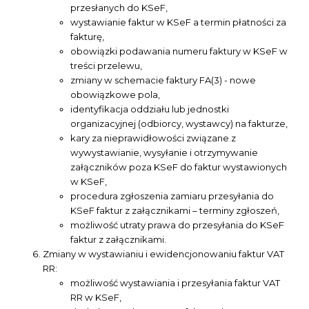
przesłanych do KSeF,
wystawianie faktur w KSeF a termin płatności za
fakturę,
obowiązki podawania numeru faktury w KSeF w
treści przelewu,
zmiany w schemacie faktury FA(3) - nowe
obowiązkowe pola,
identyfikacja oddziału lub jednostki
organizacyjnej (odbiorcy, wystawcy) na fakturze,
kary za nieprawidłowości związane z
wywystawianie, wysyłanie i otrzymywanie
załączników poza KSeF do faktur wystawionych
w KSeF,
procedura zgłoszenia zamiaru przesyłania do
KSeF faktur z załącznikami – terminy zgłoszeń,
możliwość utraty prawa do przesyłania do KSeF
faktur z załącznikami.
Zmiany w wystawianiu i ewidencjonowaniu faktur VAT
RR:
możliwość wystawiania i przesyłania faktur VAT
RR w KSeF,