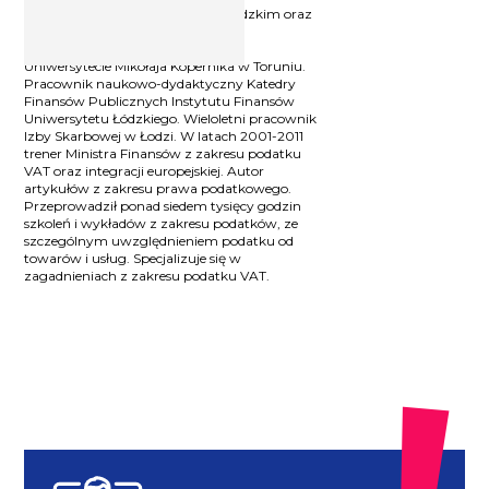
podatkowego na Uniwersytecie Łódzkim oraz
podyplomowych studiów prawa
podatkowego Unii Europejskiej na
Uniwersytecie Mikołaja Kopernika w Toruniu.
Pracownik naukowo-dydaktyczny Katedry
Finansów Publicznych Instytutu Finansów
Uniwersytetu Łódzkiego. Wieloletni pracownik
Izby Skarbowej w Łodzi. W latach 2001-2011
trener Ministra Finansów z zakresu podatku
VAT oraz integracji europejskiej. Autor
artykułów z zakresu prawa podatkowego.
Przeprowadził ponad siedem tysięcy godzin
szkoleń i wykładów z zakresu podatków, ze
szczególnym uwzględnieniem podatku od
towarów i usług. Specjalizuje się w
zagadnieniach z zakresu podatku VAT.