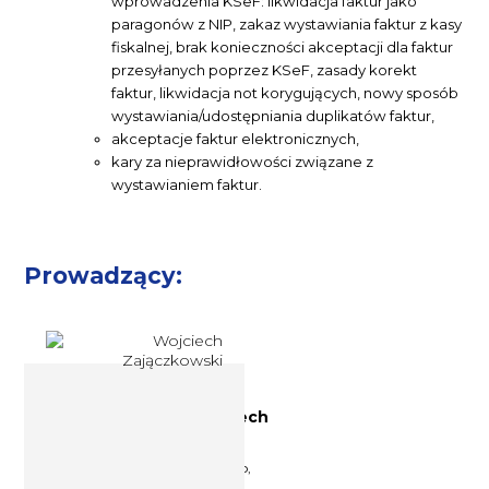
wprowadzenia KSeF: likwidacja faktur jako
paragonów z NIP, zakaz wystawiania faktur z kasy
fiskalnej, brak konieczności akceptacji dla faktur
przesyłanych poprzez KSeF, zasady korekt
faktur, likwidacja not korygujących, nowy sposób
wystawiania/udostępniania duplikatów faktur,
akceptacje faktur elektronicznych,
kary za nieprawidłowości związane z
wystawianiem faktur.
Prowadzący:
Ekspert podatkowy Wojciech
Zajączkowski
Absolwent Uniwersytetu Łódzkiego,
podyplomowych studiów prawa