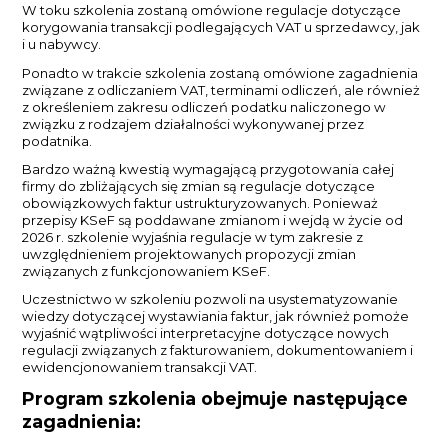
W toku szkolenia zostaną omówione regulacje dotyczące
korygowania transakcji podlegających VAT u sprzedawcy, jak
i u nabywcy.
Ponadto w trakcie szkolenia zostaną omówione zagadnienia
związane z odliczaniem VAT, terminami odliczeń, ale również
z określeniem zakresu odliczeń podatku naliczonego w
związku z rodzajem działalności wykonywanej przez
podatnika.
Bardzo ważną kwestią wymagającą przygotowania całej
firmy do zbliżających się zmian są regulacje dotyczące
obowiązkowych faktur ustrukturyzowanych. Ponieważ
przepisy KSeF są poddawane zmianom i wejdą w życie od
2026 r. szkolenie wyjaśnia regulacje w tym zakresie z
uwzględnieniem projektowanych propozycji zmian
związanych z funkcjonowaniem KSeF.
Uczestnictwo w szkoleniu pozwoli na usystematyzowanie
wiedzy dotyczącej wystawiania faktur, jak również pomoże
wyjaśnić wątpliwości interpretacyjne dotyczące nowych
regulacji związanych z fakturowaniem, dokumentowaniem i
ewidencjonowaniem transakcji VAT.
Program szkolenia obejmuje następujące
zagadnienia: