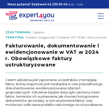
Masz pytania? Zadzwoń
42 235 30 40
(8.00 – 15.00)
CZAS TRWANIA:
5 godzin
TEMATYKA:
Podatki i księgowość / Podatek VAT / KSeF i fakturowanie
Fakturowanie, dokumentowanie i
ewidencjonowanie w VAT w 2024
r. Obowiązkowe faktury
ustrukturyzowane
Celem szkolenia jest zapoznanie uczestników z tematyką
faktur, której znajomość jest niezbędna w celu prawidłowego
dokumentowania i ewidencjonowania zdarzeń
gospodarczych. Szkolenie będzie dotyczyło zarówno treści
faktur, terminów ich wystawiania, jak również korygowania
dokumentów sprzedaży, w tym anulowania faktur, oraz
możliwości odliczania podatku naliczonego na ich podstawie.