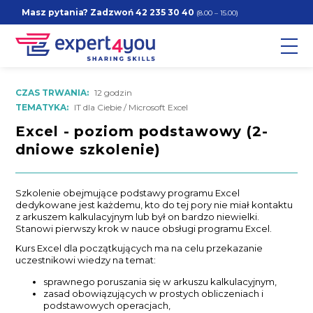
Masz pytania? Zadzwoń
42 235 30 40
(8.00 – 15.00)
CZAS TRWANIA:
12 godzin
TEMATYKA:
IT dla Ciebie / Microsoft Excel
Excel - poziom podstawowy (2-
dniowe szkolenie)
Szkolenie obejmujące podstawy programu Excel
dedykowane jest każdemu, kto do tej pory nie miał kontaktu
z arkuszem kalkulacyjnym lub był on bardzo niewielki.
Stanowi pierwszy krok w nauce obsługi programu Excel.
Kurs Excel dla początkujących ma na celu przekazanie
uczestnikowi wiedzy na temat:
sprawnego poruszania się w arkuszu kalkulacyjnym,
zasad obowiązujących w prostych obliczeniach i
podstawowych operacjach,