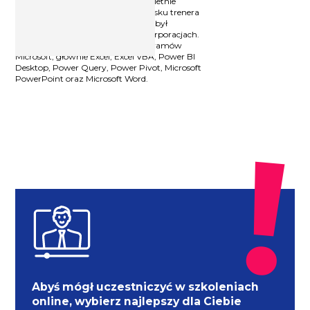
Specjalista ds. IT. Posiada ponad 12-letnie
doświadczenie w pracy na stanowisku trenera
IT oraz analityka danych, które zdobył
pracując w międzynarodowych korporacjach.
Prowadzi szkolenia z obsługi programów
Microsoft, głównie Excel, Excel VBA, Power BI
Desktop, Power Query, Power Pivot, Microsoft
PowerPoint oraz Microsoft Word.
Abyś mógł uczestniczyć w szkoleniach
online, wybierz najlepszy dla Ciebie