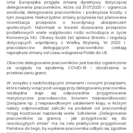
Unia Europejska przyjęła zmianę dyrektywy dotyczącej
delegowania pracowników, która od 31.07.2020 r. ogranicza
swobodę delegowania pracowników i podwyższa koszty z
tym związane. Niekorzystne zmiany przyniesie też planowana
nowelizacja przepisów o koordynacji ubezpieczeń
społecznych. Natomiast w kwestii stosowania przepisów
podatkowych wiele wątpliwości rodzi wchodząca w życie
Konwencja MLI. Obawy budzi też sprawa Brexitu i regulacji
dotyczących współpracy z Wielką Brytanią. W 2020 r.
pracodawców delegujących pracowników czekają
największe zmiany od czasu wstąpienia Polski do UE.
Obecnie delegowanie pracowników jest bardzo ograniczone
ze względu na epidemię COVID-19 i obostrzenia w
przekraczaniu granic.
W związku z nadchodzącymi zmianami i nowymi przepisami,
które należy wziąć pod uwagę przy delegowaniu pracownika,
niezbędne staje się odpowiednie przygotowanie
merytoryczne pracodawców, bowiem nieprawidłowości
(związane np. z nieprawidłowym ustaleniem kraju, w którym
należy odprowadzać zaliczki na podatek od pracownika)
mogą kosztować naprawdę wiele. Szkolenie „Delegowanie
pracowników za granicę - jak przygotować się do
rewolucyjnych zmian” ma na celu praktycznie przygotować
Państwa do tego, by wysłanie pracownika odbyło się zgodnie