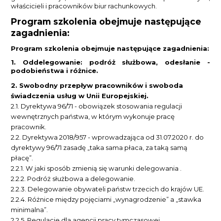
właścicieli i pracowników biur rachunkowych.
Program szkolenia obejmuje następujące
zagadnienia:
Program szkolenia obejmuje następujące zagadnienia:
1.
Oddelegowanie: podróż służbowa, odesłanie -
podobieństwa i różnice.
2.
Swobodny przepływ pracowników i swoboda
świadczenia usług w Unii Europejskiej.
2.1.
Dyrektywa 96/71 - obowiązek stosowania regulacji
wewnętrznych państwa, w którym wykonuje pracę
pracownik.
2.2.
Dyrektywa 2018/957 - wprowadzająca od 31.07.2020 r. do
dyrektywy 96/71 zasadę „taka sama płaca, za taką samą
płacę”.
2.2.1.
W jaki sposób zmienią się warunki delegowania .
2.2.2.
Podróż służbowa a delegowanie.
2.2.3.
Delegowanie obywateli państw trzecich do krajów UE.
2.2.4.
Różnice między pojęciami „wynagrodzenie” a „stawka
minimalna”.
2.2.5.
Regulacje dla agencji pracy tymczasowej.