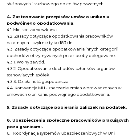
służbowych i służbowego do celów prywatnych.
4.
Zastosowanie przepisów umów o unikaniu
podwójnego opodatkowania.
4.1.
Miejsce zamieszkania.
4.2.
Zasady dotyczące opodatkowania pracowników
najemnych - czyli nie tylko 183 dni.
4.3.
Zasady dotyczące opodatkowania innych kategorii
dochodów otrzymywanych przez osoby delegowane.
4.3.1.
Wolny zawód.
4.3.2.
Opodatkowanie dochodów członków organów
stanowiących spółek.
4.3.3.
Działalność gospodarcza.
4.4.
Konwencja MLI - znaczenie zmian wprowadzonych w
umowach o unikaniu podwójnego opodatkowania.
5.
Zasady dotyczące pobierania zaliczek na podatek.
6.
Ubezpieczenia społeczne pracowników pracujących
poza granicami.
6.1.
Koordynacja systemów ubezpieczeniowych w Unii