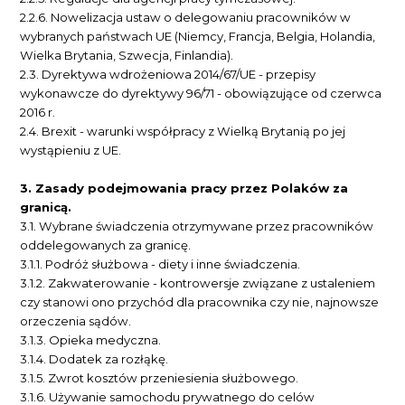
2.2.6.
Nowelizacja ustaw o delegowaniu pracowników w
wybranych państwach UE (Niemcy, Francja, Belgia, Holandia,
Wielka Brytania, Szwecja, Finlandia).
2.3.
Dyrektywa wdrożeniowa 2014/67/UE - przepisy
wykonawcze do dyrektywy 96/71 - obowiązujące od czerwca
2016 r.
2.4.
Brexit - warunki współpracy z Wielką Brytanią po jej
wystąpieniu z UE.
3.
Zasady podejmowania pracy przez Polaków za
granicą.
3.1.
Wybrane świadczenia otrzymywane przez pracowników
oddelegowanych za granicę.
3.1.1.
 P
odróż służbowa - diety i inne świadczenia.
3.1.2.
 Z
akwaterowanie - kontrowersje związane z ustaleniem
czy stanowi ono przychód dla pracownika czy nie, najnowsze
orzeczenia sądów.
3.1.3.
 O
pieka medyczna.
3.1.4.
 D
odatek za rozłąkę.
3.1.5.
 Z
wrot kosztów przeniesienia służbowego.
3.1.6.
 U
żywanie samochodu prywatnego do celów