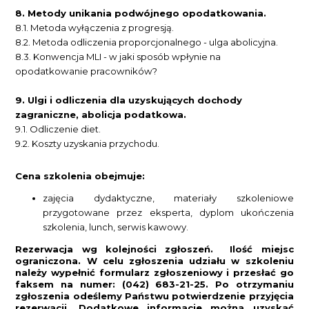
8.
Metody unikania podwójnego opodatkowania.
8.1.
Metoda wyłączenia z progresją.
8.2.
Metoda odliczenia proporcjonalnego - ulga abolicyjna.
8.3.
Konwencja MLI - w jaki sposób wpłynie na
opodatkowanie pracowników?
9.
Ulgi i odliczenia dla uzyskujących dochody
zagraniczne, abolicja podatkowa.
9.1.
Odliczenie diet.
9.2.
Koszty uzyskania przychodu.
Cena szkolenia obejmuje:
zajęcia dydaktyczne, materiały szkoleniowe
przygotowane przez eksperta, dyplom ukończenia
szkolenia, lunch, serwis kawowy.
Rezerwacja wg kolejności zgłoszeń. Ilość miejsc
ograniczona. W celu zgłoszenia udziału w szkoleniu
należy wypełnić formularz zgłoszeniowy i przesłać go
faksem na numer: (042) 683-21-25. Po otrzymaniu
zgłoszenia odeślemy Państwu potwierdzenie przyjęcia
rezerwacji. Dodatkowe informacje można uzyskać