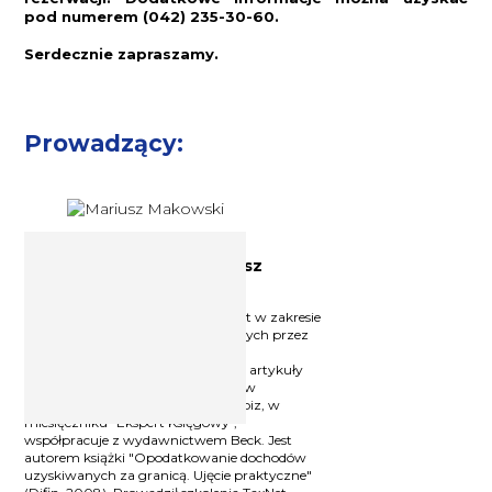
pod numerem (042) 235-30-60.
Serdecznie zapraszamy.
Prowadzący:
Doradca podatkowy Mariusz
Makowski
Doradca podatkowy, trener, ekspert w zakresie
opodatkowania dochodów osiąganych przez
Polaków za granicą oraz przez
cudzoziemców w Polsce. Publikuje artykuły
na temat opodatkowania dochodów
zagranicznych w serwisie podatki.biz, w
miesięczniku "Ekspert Księgowy",
współpracuje z wydawnictwem Beck. Jest
autorem książki "Opodatkowanie dochodów
uzyskiwanych za granicą. Ujęcie praktyczne"