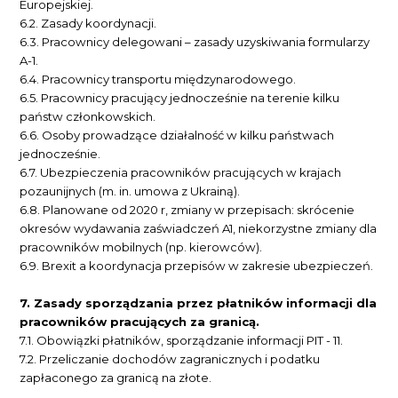
Europejskiej.
6.2.
 Z
asady koordynacji.
6.3.
 P
racownicy delegowani – zasady uzyskiwania formularzy
A-1.
6.4.
 P
racownicy transportu międzynarodowego.
6.5.
 P
racownicy pracujący jednocześnie na terenie kilku
państw członkowskich.
6.6.
 O
soby prowadzące działalność w kilku państwach
jednocześnie.
6.7.
 U
bezpieczenia pracowników pracujących w krajach
pozaunijnych (m. in. umowa z Ukrainą).
6.8.
 P
lanowane od 2020 r, zmiany w przepisach: skrócenie
okresów wydawania zaświadczeń A1, niekorzystne zmiany dla
pracowników mobilnych (np. kierowców).
6.9.
Brexit a koordynacja przepisów w zakresie ubezpieczeń.
7.
Zasady sporządzania przez płatników informacji dla
pracowników pracujących za granicą.
7.1.
Obowiązki płatników, sporządzanie informacji PIT - 11.
7.2.
Przeliczanie dochodów zagranicznych i podatku
zapłaconego za granicą na złote.