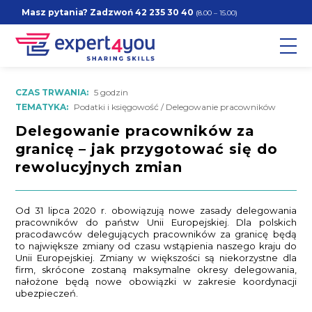
Masz pytania? Zadzwoń
42 235 30 40
(8.00 – 15.00)
CZAS TRWANIA:
5 godzin
TEMATYKA:
Podatki i księgowość / Delegowanie pracowników
Delegowanie pracowników za
granicę – jak przygotować się do
rewolucyjnych zmian
Od 31 lipca 2020 r. obowiązują nowe zasady delegowania
pracowników do państw Unii Europejskiej. Dla polskich
pracodawców delegujących pracowników za granicę będą
to największe zmiany od czasu wstąpienia naszego kraju do
Unii Europejskiej. Zmiany w większości są niekorzystne dla
firm, skrócone zostaną maksymalne okresy delegowania,
nałożone będą nowe obowiązki w zakresie koordynacji
ubezpieczeń.