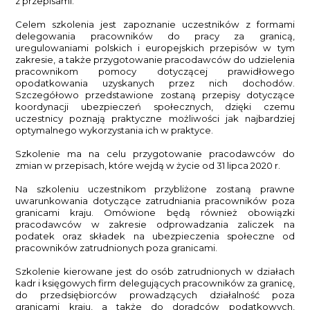
z przepisami.
Celem szkolenia jest zapoznanie uczestników z formami
delegowania pracowników do pracy za granicą,
uregulowaniami polskich i europejskich przepisów w tym
zakresie, a także przygotowanie pracodawców do udzielenia
pracownikom pomocy dotyczącej prawidłowego
opodatkowania uzyskanych przez nich dochodów.
Szczegółowo przedstawione zostaną przepisy dotyczące
koordynacji ubezpieczeń społecznych, dzięki czemu
uczestnicy poznają praktyczne możliwości jak najbardziej
optymalnego wykorzystania ich w praktyce.
Szkolenie ma na celu przygotowanie pracodawców do
zmian w przepisach, które wejdą w życie od 31 lipca 2020 r.
Na szkoleniu uczestnikom przybliżone zostaną prawne
uwarunkowania dotyczące zatrudniania pracowników poza
granicami kraju. Omówione będą również obowiązki
pracodawców w zakresie odprowadzania zaliczek na
podatek oraz składek na ubezpieczenia społeczne od
pracowników zatrudnionych poza granicami.
Szkolenie kierowane jest do osób zatrudnionych w działach
kadr i księgowych firm delegujących pracowników za granicę,
do przedsiębiorców prowadzących działalność poza
granicami kraju, a także do doradców podatkowych,