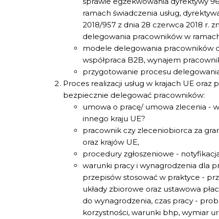
sprawie egzekwowania dyrektywy 96
ramach świadczenia usług, dyrektyw
2018/957 z dnia 28 czerwca 2018 r. 
delegowania pracowników w ramach 
modele delegowania pracowników do 
współpraca B2B, wynajem pracowni
przygotowanie procesu delegowania 
Proces realizacji usług w krajach UE oraz
bezpiecznie delegować pracowników:
umowa o pracę/ umowa zlecenia - wy
innego kraju UE?
pracownik czy zleceniobiorca za gra
oraz krajów UE,
procedury zgłoszeniowe - notyfikacj
warunki pracy i wynagrodzenia dla p
przepisów stosować w praktyce - prz
układy zbiorowe oraz ustawowa płac
do wynagrodzenia, czas pracy - pro
korzystności, warunki bhp, wymiar u