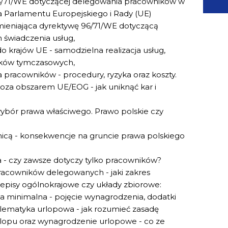
/71/WE dotyczącej delegowania pracowników w
a Parlamentu Europejskiego i Rady (UE)
zmieniająca dyrektywę 96/71/WE dotyczącą
świadczenia usług,
krajów UE - samodzielna realizacja usług,
ków tymczasowych,
pracowników - procedury, ryzyka oraz koszty.
 poza obszarem UE/EOG - jak uniknąć kar i
bór prawa właściwego. Prawo polskie czy
nicą - konsekwencje na gruncie prawa polskiego
a - czy zawsze dotyczy tylko pracowników?
racowników delegowanych - jaki zakres
episy ogólnokrajowe czy układy zbiorowe:
a minimalna - pojęcie wynagrodzenia, dodatki
blematyka urlopowa - jak rozumieć zasadę
rlopu oraz wynagrodzenie urlopowe - co ze