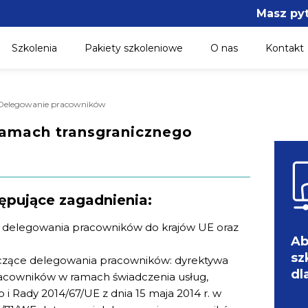
Masz py
Szkolenia
Pakiety szkoleniowe
O nas
Kontakt
/ Delegowanie pracowników
amach transgranicznego
ępujące zagadnienia:
 delegowania pracowników do krajów UE oraz
Ab
sz
czące delegowania pracowników: dyrektywa
dl
acowników w ramach świadczenia usług,
i Rady 2014/67/UE z dnia 15 maja 2014 r. w