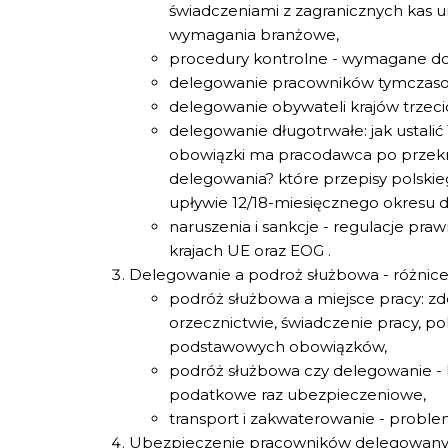
świadczeniami z zagranicznych kas
wymagania branżowe,
procedury kontrolne - wymagane do
delegowanie pracowników tymczaso
delegowanie obywateli krajów trzec
delegowanie długotrwałe: jak ustalić
obowiązki ma pracodawca po przekr
delegowania? które przepisy polski
upływie 12/18-miesięcznego okresu 
naruszenia i sankcje - regulacje pr
krajach UE oraz EOG .
Delegowanie a podroż służbowa - różnice 
podróż służbowa a miejsce pracy: zd
orzecznictwie, świadczenie pracy, po
podstawowych obowiązków,
podróż służbowa czy delegowanie - k
podatkowe raz ubezpieczeniowe,
transport i zakwaterowanie - probl
Ubezpieczenie pracowników delegowanych 