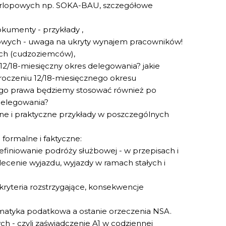
 urlopowych np. SOKA-BAU, szczegółowe
kumenty - przykłady ,
wych - uwaga na ukryty wynajem pracowników!
ich (cudzoziemców),
 12/18-miesięczny okres delegowania? jakie
oczeniu 12/18-miesięcznego okresu
ego prawa będziemy stosować również po
delegowania?
awne i praktyczne przykłady w poszczególnych
formalne i faktyczne:
efiniowanie podróży służbowej - w przepisach i
lecenie wyjazdu, wyjazdy w ramach stałych i
ryteria rozstrzygające, konsekwencje
ematyka podatkowa a ostanie orzeczenia NSA.
- czyli zaświadczenie A1 w codziennej