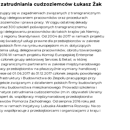
. zatrudniania cudzoziemców Łukasz Żak
lizujący się w zagadnieniach związanych z transgranicznym
ług i delegowaniem pracowników oraz procedurach
dzoziemców i prawa pracy. W ciągu ostatniej dekady
onad 300 szkoleń poświęconych transgranicznemu
ug i delegowaniu pracowników do takich krajów jak Niemcy,
je z regionu Skandynawii. Od 2004 do 2017 w ramach projektu
kiej świadczył usługi prawne dla przedsiębiorców w zakresie
polskich firm na rynku europejskim m.in. dotyczących
enia usług, delegowania pracowników, obrotu towarowego.
016 W ramach projektu Komisji Europejskiej Enterprise
członek grupy sektorowej Services & Retail, w której
 zagranicznymi partnerami w zakresie międzynarodowego
acy przedsiębiorstw na płaszczyźnie wymiany handlowej i
esie od 01.06.2017 do 31.12.2017 członek zespołu powołanego
nfrastruktury i Budownictwa do Zespołu pracującego przy
jekcie związanym z działaniem polskich firmy budowlanych
nku budownictwa mieszkaniowego. Prowadzi szkolenia i
atyce zatrudniania cudzoziemców (m.in. obywateli Ukrainy
Ekspert ds. współpracy międzynarodowej przedsiębiorstw
wców Pomorza Zachodniego. Od sierpnia 2016 roku jest
em w ramach Inicjatywy Lubuska Akademia Rozwoju. Na co
cy współpracuje z przedsiębiorcami i organizacjami z kraju i