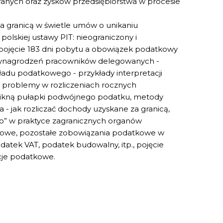
ych oraz zysków przedsiębiorstwa w procesie
 granicą w świetle umów o unikaniu
lskiej ustawy PIT: nieograniczony i
pojęcie 183 dni pobytu a obowiązek podatkowy
wynagrodzeń pracowników delegowanych -
adu podatkowego - przykłady interpretacji
 problemy w rozliczeniach rocznych
ikną pułapki podwójnego podatku, metody
 jak rozliczać dochody uzyskane za granicą,
” w praktyce zagranicznych organów
we, pozostałe zobowiązania podatkowe w
odatek VAT, podatek budowalny, itp., pojęcie
je podatkowe.