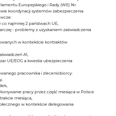
arlamentu Europejskiego i Rady (WE) Nr
rawie koordynacji systemów zabezpieczenia
awcze:
 co najmniej 2 państwach UE,
darczej - problemy z uzyskaniem zaświadczenia
owanych w kontekście kontraktów
aświadczeń A1,
ar UE/EOG a kwestia ubezpieczenia
anego pracownika i zleceniobiorcy:
y,
dek,
konywanie pracy przez część miesiąca w Polsce
trakcie miesiąca,
połecznego w kontekście delegowania