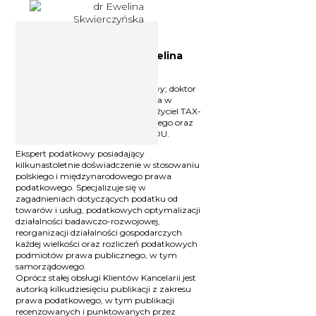
Doradca podatkowy dr Ewelina
Skwierczyńska
Licencjonowany doradca podatkowy; doktor
nauk prawnych w dziedzinie prawa w
specjalizacji prawo finansowe; założyciel TAX-
ES Kancelarii doradztwa podatkowego oraz
współzałożyciel i partner w LEX4YOU.
Ekspert podatkowy posiadający
kilkunastoletnie doświadczenie w stosowaniu
polskiego i międzynarodowego prawa
podatkowego. Specjalizuje się w
zagadnieniach dotyczących podatku od
towarów i usług, podatkowych optymalizacji
działalności badawczo-rozwojowej,
reorganizacji działalności gospodarczych
każdej wielkości oraz rozliczeń podatkowych
podmiotów prawa publicznego, w tym
samorządowego.
Oprócz stałej obsługi Klientów Kancelarii jest
autorką kilkudziesięciu publikacji z zakresu
prawa podatkowego, w tym publikacji
recenzowanych i punktowanych przez