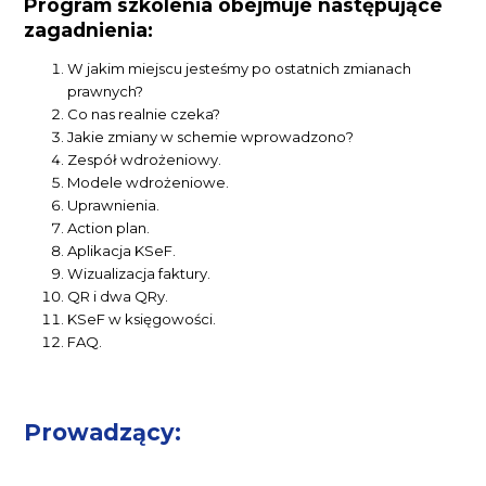
Program szkolenia obejmuje następujące
zagadnienia:
W jakim miejscu jesteśmy po ostatnich zmianach
prawnych?
Co nas realnie czeka?
Jakie zmiany w schemie wprowadzono?
Zespół wdrożeniowy.
Modele wdrożeniowe.
Uprawnienia.
Action plan.
Aplikacja KSeF.
Wizualizacja faktury.
QR i dwa QRy.
KSeF w księgowości.
FAQ.
Prowadzący: