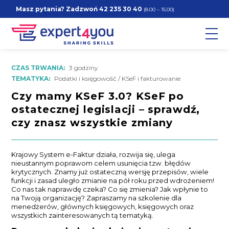
Masz pytania? Zadzwoń
42 235 30 40
(8.00 – 15.00)
CZAS TRWANIA:
3 godziny
TEMATYKA:
Podatki i księgowość / KSeF i fakturowanie
Czy mamy KSeF 3.0? KSeF po
ostatecznej legislacji – sprawdź,
czy znasz wszystkie zmiany
Krajowy System e-Faktur działa, rozwija się, ulega
nieustannym poprawom celem usunięcia tzw. błędów
krytycznych. Znamy już ostateczną wersję przepisów, wiele
funkcji i zasad uległo zmianie na pół roku przed wdrożeniem!
Co nas tak naprawdę czeka? Co się zmienia? Jak wpłynie to
na Twoją organizację? Zapraszamy na szkolenie dla
menedżerów, głównych księgowych, księgowych oraz
wszystkich zainteresowanych tą tematyką.