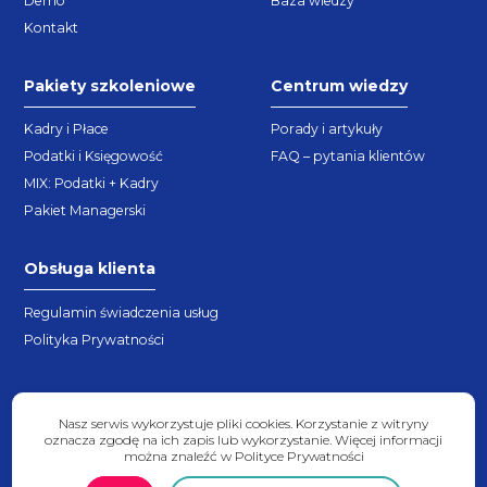
Demo
Baza wiedzy
Kontakt
Pakiety szkoleniowe
Centrum wiedzy
Kadry i Płace
Porady i artykuły
Podatki i Księgowość
FAQ – pytania klientów
MIX: Podatki + Kadry
Pakiet Managerski
Obsługa klienta
Regulamin świadczenia usług
Polityka Prywatności
Nasz serwis wykorzystuje pliki cookies. Korzystanie z witryny
oznacza zgodę na ich zapis lub wykorzystanie. Więcej informacji
można znaleźć w Polityce Prywatności