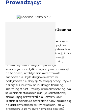
Prowadzący:
Trener biznesu, facylitator Joanna
Kominiak
Wspiera liderów, specjalistów, całe zespoły w
rozwoju oraz w podejmowaniu decyzji i w
wychodzeniu z impasu. W ostatniej dekadzie
brała udział w transformacji organizacji, która
ponad dziesięciokrotnie zwiększyła swoją
załogę. Wdrażała misję, wizję i wartości,
prowadząc warsztaty, dzięki którym
koncepcja ta nie tylko zwyczajowo zawisnęła
na ścianach, a faktycznie akcentowała
zachowania i była drogowskazem w
podejmowaniu decyzji. W swojej pracy używa
narzędzi z nurtów m.in. design thinking,
liberating structures czy problems solving. Na
szkoleniach starannie buduje komfortową i
angażującą przestrzeń́ dla uczestników.
Trafnie diagnozuje potrzeby grupy, skupia się
na usprawnieniach tak w relacjach, jak w
procesach. Z zamiłowaniem dba o jakość́