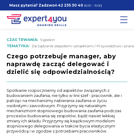
Masz pytania? Zadzwoń
42 235 30 40
(8.00 – 15.00)
CZAS TRWANIA:
5 godzin
TEMATYKA:
Zarządzanie zespołami i projektami / Przywództwo i prac
Czego potrzebuje manager, aby
naprawdę zacząć delegować i
dzielić się odpowiedzialnością?
Spotkanie rozpoczniemy od aspektów związanych z
budowaniem zaufania, nie tylko w linii szef - pracownik, ale i
patrząc na mechanizmy nabierania zaufania w życiu
osobistym i zawodowym. Przyjrzymy się naturalnym
mechanizmom stopniowego budowania zaufania podczas
procesów budowania się zespołów, bądź nawet lekkiej
zmiany ich składu. Przyjrzymy się książkowym modelom
stopniowego delegowania w trakcie bycia elastycznym
przywódcą i w zgodzie z potrzebami pracowników.