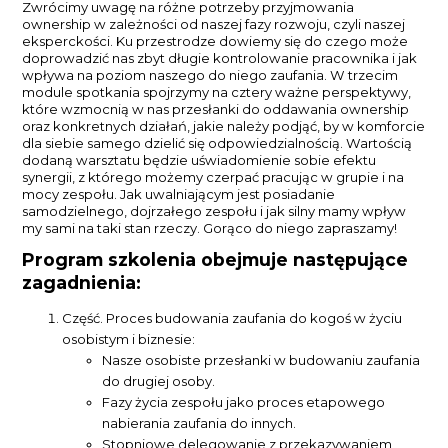
Zwrócimy uwagę na różne potrzeby przyjmowania
ownership w zależności od naszej fazy rozwoju, czyli naszej
eksperckości. Ku przestrodze dowiemy się do czego może
doprowadzić nas zbyt długie kontrolowanie pracownika i jak
wpływa na poziom naszego do niego zaufania. W trzecim
module spotkania spojrzymy na cztery ważne perspektywy,
które wzmocnią w nas przesłanki do oddawania ownership
oraz konkretnych działań, jakie należy podjąć, by w komforcie
dla siebie samego dzielić się odpowiedzialnością. Wartością
dodaną warsztatu będzie uświadomienie sobie efektu
synergii, z którego możemy czerpać pracując w grupie i na
mocy zespołu. Jak uwalniającym jest posiadanie
samodzielnego, dojrzałego zespołu i jak silny mamy wpływ
my sami na taki stan rzeczy. Gorąco do niego zapraszamy!
Program szkolenia obejmuje następujące
zagadnienia:
Część. Proces budowania zaufania do kogoś w życiu
osobistym i biznesie:
Nasze osobiste przesłanki w budowaniu zaufania
do drugiej osoby.
Fazy życia zespołu jako proces etapowego
nabierania zaufania do innych.
Stopniowe delegowanie z przekazywaniem