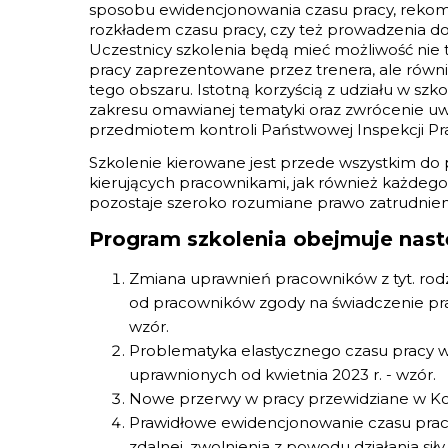
sposobu ewidencjonowania czasu pracy, reko
rozkładem czasu pracy, czy też prowadzenia do
Uczestnicy szkolenia będą mieć możliwość nie 
pracy zaprezentowane przez trenera, ale równi
tego obszaru. Istotną korzyścią z udziału w s
zakresu omawianej tematyki oraz zwrócenie uwag
przedmiotem kontroli Państwowej Inspekcji Pra
Szkolenie kierowane jest przede wszystkim do 
kierujących pracownikami, jak również każdego
pozostaje szeroko rozumiane prawo zatrudnien
Program szkolenia obejmuje nast
Zmiana uprawnień pracowników z tyt. rodz
od pracowników zgody na świadczenie pra
wzór.
Problematyka elastycznego czasu pracy 
uprawnionych od kwietnia 2023 r. - wzór.
Nowe przerwy w pracy przewidziane w Kode
Prawidłowe ewidencjonowanie czasu prac
zdalnej, zwolnienia z powodu działania si