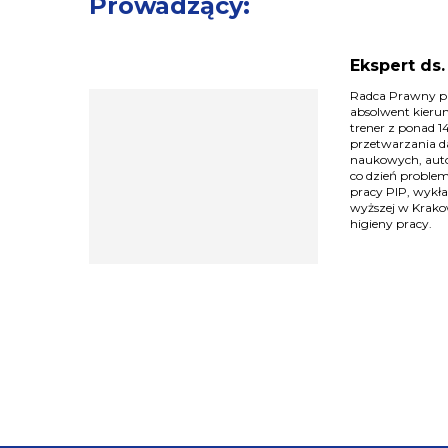
Prowadzący:
Ekspert ds
Radca Prawny p
absolwent kierun
trener z ponad 
przetwarzania d
naukowych, autor
co dzień proble
pracy PIP, wykł
wyższej w Krakowi
higieny pracy.