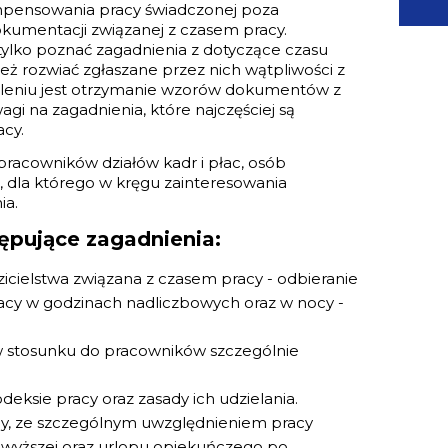
mpensowania pracy świadczonej poza
kumentacji związanej z czasem pracy.
tylko poznać zagadnienia z dotyczące czasu
eż rozwiać zgłaszane przez nich wątpliwości z
zkoleniu jest otrzymanie wzorów dokumentów z
i na zagadnienia, które najczęściej są
cy.
pracowników działów kadr i płac, osób
, dla którego w kręgu zainteresowania
ia.
ępujące zagadnienia:
icielstwa związana z czasem pracy - odbieranie
cy w godzinach nadliczbowych oraz w nocy -
w stosunku do pracowników szczególnie
ksie pracy oraz zasady ich udzielania.
y, ze szczególnym uwzględnieniem pracy
ły wyższej oraz urlopu opiekuńczego po