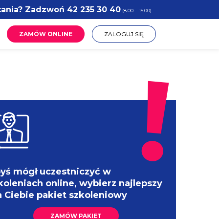
tania? Zadzwoń
42 235 30 40
(8.00 – 15.00)
ZAMÓW ONLINE
ZALOGUJ SIĘ
yś mógł uczestniczyć w
koleniach online, wybierz najlepszy
a Ciebie pakiet szkoleniowy
ZAMÓW PAKIET