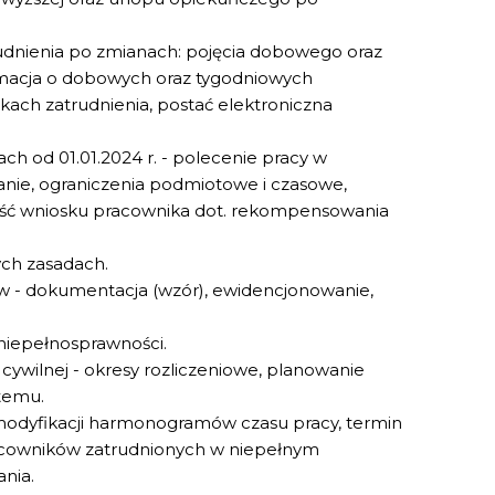
rudnienia po zmianach: pojęcia dobowego oraz
rmacja o dobowych oraz tygodniowych
ach zatrudnienia, postać elektroniczna
ch od 01.01.2024 r. - polecenie pracy w
nie, ograniczenia podmiotowe i czasowe,
ść wniosku pracownika dot. rekompensowania
ych zasadach.
w - dokumentacja (wzór), ewidencjonowanie,
niepełnosprawności.
cywilnej - okresy rozliczeniowe, planowanie
stemu.
 modyfikacji harmonogramów czasu pracy, termin
acowników zatrudnionych w niepełnym
nia.