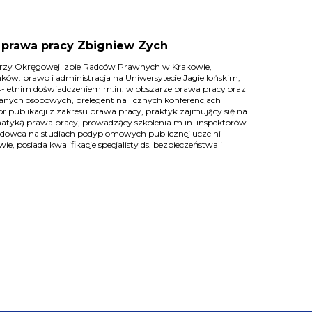
. prawa pracy Zbigniew Zych
rzy Okręgowej Izbie Radców Prawnych w Krakowie,
ków: prawo i administracja na Uniwersytecie Jagiellońskim,
14-letnim doświadczeniem m.in. w obszarze prawa pracy oraz
anych osobowych, prelegent na licznych konferencjach
 publikacji z zakresu prawa pracy, praktyk zajmujący się na
matyką prawa pracy, prowadzący szkolenia m.in. inspektorów
adowca na studiach podyplomowych publicznej uczelni
e, posiada kwalifikacje specjalisty ds. bezpieczeństwa i