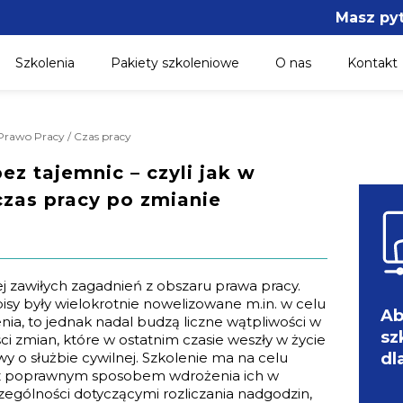
Masz py
Szkolenia
Pakiety szkoleniowe
O nas
Kontakt
 Prawo Pracy / Czas pracy
ez tajemnic – czyli jak w
czas pracy po zmianie
j zawiłych zagadnień z obszaru prawa pracy.
sy były wielokrotnie nowelizowane m.in. w celu
Ab
enia, to jednak nadal budzą liczne wątpliwości w
sz
ci zmian, które w ostatnim czasie weszły w życie
y o służbie cywilnej. Szkolenie ma na celu
dl
az poprawnym sposobem wdrożenia ich w
czególności dotyczącymi rozliczania nadgodzin,