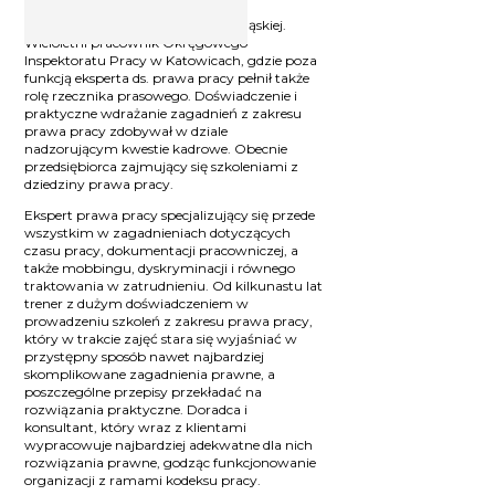
bhp, po ukończonych studiach
podyplomowych na Politechnice Śląskiej.
Wieloletni pracownik Okręgowego
Inspektoratu Pracy w Katowicach, gdzie poza
funkcją eksperta ds. prawa pracy pełnił także
rolę rzecznika prasowego. Doświadczenie i
praktyczne wdrażanie zagadnień z zakresu
prawa pracy zdobywał w dziale
nadzorującym kwestie kadrowe. Obecnie
przedsiębiorca zajmujący się szkoleniami z
dziedziny prawa pracy.
Ekspert prawa pracy specjalizujący się przede
wszystkim w zagadnieniach dotyczących
czasu pracy, dokumentacji pracowniczej, a
także mobbingu, dyskryminacji i równego
traktowania w zatrudnieniu. Od kilkunastu lat
trener z dużym doświadczeniem w
prowadzeniu szkoleń z zakresu prawa pracy,
który w trakcie zajęć stara się wyjaśniać w
przystępny sposób nawet najbardziej
skomplikowane zagadnienia prawne, a
poszczególne przepisy przekładać na
rozwiązania praktyczne. Doradca i
konsultant, który wraz z klientami
wypracowuje najbardziej adekwatne dla nich
rozwiązania prawne, godząc funkcjonowanie
organizacji z ramami kodeksu pracy.