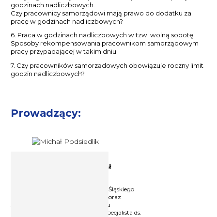
godzinach nadliczbowych.
Czy pracownicy samorządowi mają prawo do dodatku za
pracę w godzinach nadliczbowych?
6. Praca w godzinach nadliczbowych w tzw. wolną sobotę.
Sposoby rekompensowania pracownikom samorządowym
pracy przypadającej w takim dniu.
7. Czy pracowników samorządowych obowiązuje roczny limit
godzin nadliczbowych?
Prowadzący:
Ekspert prawa pracy Michał
Podsiedlik
Prawnik, Absolwent Uniwersytetu Śląskiego
na Wydziale Prawa i Administracji oraz
studiów podyplomowych z zakresu
zarządzania zasobami ludzkimi. Specjalista ds.