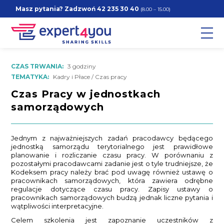
Masz pytania? Zadzwoń
42 235 30 40
(8.00 – 15.00)
CZAS TRWANIA:
3 godziny
TEMATYKA:
Kadry i Płace / Czas pracy
Czas Pracy w jednostkach
samorządowych
Jednym z najważniejszych zadań pracodawcy będącego
jednostką samorządu terytorialnego jest prawidłowe
planowanie i rozliczanie czasu pracy. W porównaniu z
pozostałymi pracodawcami zadanie jest o tyle trudniejsze, że
Kodeksem pracy należy brać pod uwagę również ustawę o
pracownikach samorządowych, która zawiera odrębne
regulacje dotyczące czasu pracy. Zapisy ustawy o
pracownikach samorządowych budzą jednak liczne pytania i
wątpliwości interpretacyjne.
Celem szkolenia jest zapoznanie uczestników z