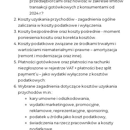
przedsiębiorcami oraz nowość w zakresie limitów
transakcji gotówkowych z konsumentami od
2024 r.?
Koszty uzyskania przychodów - zagadnienia ogólne
zaliczania w koszty podatkowe i wyłączenia.
Koszty bezpośrednie oraz koszty pośrednie - moment
poniesienia kosztu oraz korekta kosztów.
Koszty podatkowe związane ze środkami trwałymi i
wartościami niematerialnymi i prawne – amortyzacja
(remont i modernizacja oraz inne).
Płatności gotówkowe oraz płatności na rachunki
niezgłoszone w rejestrze VAT + płatności bez split
payment’u – jako wydatki wyłączone z kosztów
podatkowych:
Wybrane zagadnienia dotyczące kosztów uzyskania
przychodów m.in.:
kary umowne i odszkodowania,
wydatki marketingowe, promocyjne,
reklamowe, reprezentacyjne, sponsoring,
podatek u źródła jako koszt podatkowy,
świadczenia na rzecz pracowników a koszty
podatkowe,