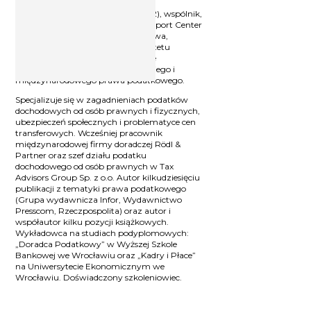
Doradca podatkowy (nr wpisu 11512), wspólnik,
założyciel i Prezes zarządu Tax Support Center
Sp. z o.o., absolwent Wydziału Prawa,
Administracji i Ekonomii Uniwersytetu
Wrocławskiego. Posiada wieloletnie
doświadczenie w stosowaniu polskiego i
międzynarodowego prawa podatkowego.
Specjalizuje się w zagadnieniach podatków
dochodowych od osób prawnych i fizycznych,
ubezpieczeń społecznych i problematyce cen
transferowych. Wcześniej pracownik
międzynarodowej firmy doradczej Rödl &
Partner oraz szef działu podatku
dochodowego od osób prawnych w Tax
Advisors Group Sp. z o.o. Autor kilkudziesięciu
publikacji z tematyki prawa podatkowego
(Grupa wydawnicza Infor, Wydawnictwo
Presscom, Rzeczpospolita) oraz autor i
współautor kilku pozycji książkowych.
Wykładowca na studiach podyplomowych:
„Doradca Podatkowy” w Wyższej Szkole
Bankowej we Wrocławiu oraz „Kadry i Płace”
na Uniwersytecie Ekonomicznym we
Wrocławiu. Doświadczony szkoleniowiec.