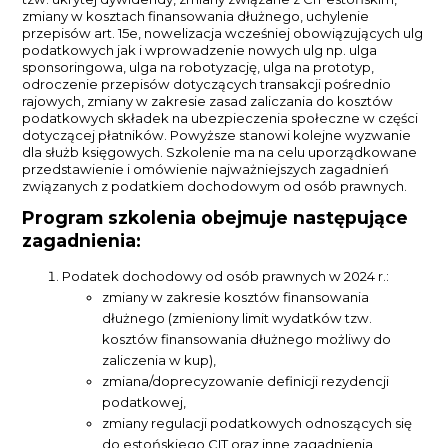
zmiany w kosztach finansowania dłużnego, uchylenie
przepisów art. 15e, nowelizacja wcześniej obowiązujących ulg
podatkowych jak i wprowadzenie nowych ulg np. ulga
sponsoringowa, ulga na robotyzację, ulga na prototyp,
odroczenie przepisów dotyczących transakcji pośrednio
rajowych, zmiany w zakresie zasad zaliczania do kosztów
podatkowych składek na ubezpieczenia społeczne w części
dotyczącej płatników. Powyższe stanowi kolejne wyzwanie
dla służb księgowych. Szkolenie ma na celu uporządkowane
przedstawienie i omówienie najważniejszych zagadnień
związanych z podatkiem dochodowym od osób prawnych.
Program szkolenia obejmuje następujące
zagadnienia:
Podatek dochodowy od osób prawnych w 2024 r.:
zmiany w zakresie kosztów finansowania
dłużnego (zmieniony limit wydatków tzw.
kosztów finansowania dłużnego możliwy do
zaliczenia w kup),
zmiana/doprecyzowanie definicji rezydencji
podatkowej,
zmiany regulacji podatkowych odnoszących się
do estońskiego CIT oraz inne zagadnienia