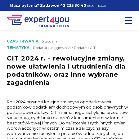
Masz pytania? Zadzwoń
42 235 30 40
(8.00 – 15.00)
CZAS TRWANIA:
5 godzin
TEMATYKA:
Podatki i księgowość / Podatek CIT
CIT 2024 r. - rewolucyjne zmiany,
nowe ułatwienia i utrudnienia dla
podatników, oraz inne wybrane
zagadnienia
Rok 2024 przynosi kolejne zmiany w opodatkowaniu
podatników podatkiem dochodowym od osób prawnych w
postaci powrotu tzw. CIT minimalnego, uchylenia przepisów
sankcjonujących brak rozliczeń z konsumentami w formie
bezgotówkowej i innych. Do najistotniejszych innych zmian
wprowadzonych w ostatnim czasie zaliczyć należy:
wprowadzenie i uchylenie przepisów odnoszących się do
tzw. ukrytej dywidendy, zmiany związane z CIT estońskim,