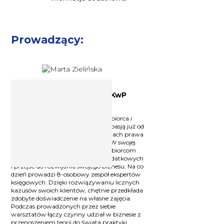
Prowadzący:
Dyplomowana księgowa SKwP
Marta Zielińska
Dyplomowana księgowa, przedsiębiorca i
wykładowca, który dzieli się swoją pasją już od
10 lat. Specjalizuje się w zagadnieniach prawa
bilansowego i sprawozdawczości. W swojej
codziennej pracy pomaga przedsiębiorcom
zrozumieć zawiłości przepisów podatkowych
i przejść do rozwijania swojego biznesu. Na co
dzień prowadzi 8-osobowy zespół ekspertów
księgowych. Dzięki rozwiązywaniu licznych
kazusów swoich klientów, chętnie przedkłada
zdobyte doświadczenie na własne zajęcia.
Podczas prowadzonych przez siebie
warsztatów łączy czynny udział w biznesie z
przenoszeniem teorii do świata praktyki.