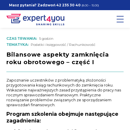
Masz pytania? Zadzwoń
42 235 30 40
(8.00 – 15.00)
CZAS TRWANIA:
5 godzin
TEMATYKA:
Podatki i księgowość / Rachunkowość
Bilansowe aspekty zamknięcia
roku obrotowego – część I
Zapoznanie uczestników z problematyką złożoności
przygotowania ksiąg rachunkowych do zamknięcia roku.
Wskazanie najważniejszych zasad przystąpienia do pracy nas
rocznym sprawozdaniem finansowym. Praktyczne
rozwiązanie problemów związanych ze sporządzaniem
sprawozdań finansowych.
Program szkolenia obejmuje następujące
zagadnienia: