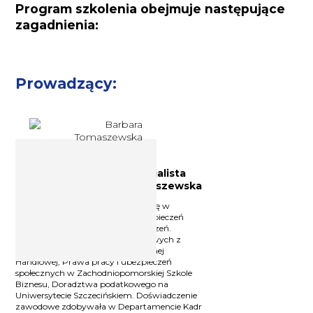
Program szkolenia obejmuje następujące
zagadnienia:
Prowadzący:
Doradca podatkowy, specjalista
prawa pracy Barbara Tomaszewska
Doradca podatkowy, specjalizuje się w
zagadnieniach prawa pracy, ubezpieczeń
społecznych, naliczania wynagrodzeń.
Absolwentka studiów podyplomowych z
zakresu Podatków w Szkole Głównej
Handlowej, Prawa pracy i ubezpieczeń
społecznych w Zachodniopomorskiej Szkole
Biznesu, Doradztwa podatkowego na
Uniwersytecie Szczecińskiem. Doświadczenie
zawodowe zdobywała w Departamencie Kadr