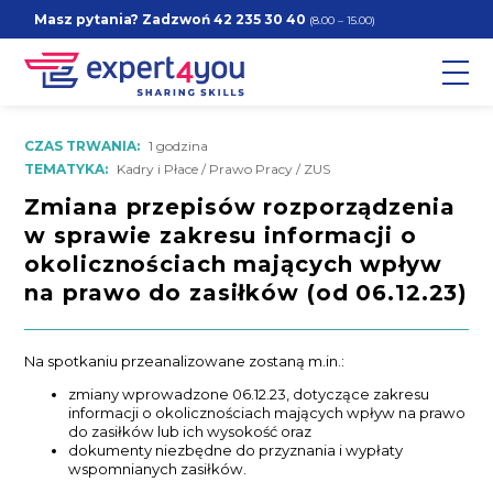
Masz pytania? Zadzwoń
42 235 30 40
(8.00 – 15.00)
CZAS TRWANIA:
1 godzina
TEMATYKA:
Kadry i Płace / Prawo Pracy / ZUS
Zmiana przepisów rozporządzenia
w sprawie zakresu informacji o
okolicznościach mających wpływ
na prawo do zasiłków (od 06.12.23)
Na spotkaniu przeanalizowane zostaną m.in.:
zmiany wprowadzone 06.12.23, dotyczące zakresu
informacji o okolicznościach mających wpływ na prawo
do zasiłków lub ich wysokość oraz
dokumenty niezbędne do przyznania i wypłaty
wspomnianych zasiłków.