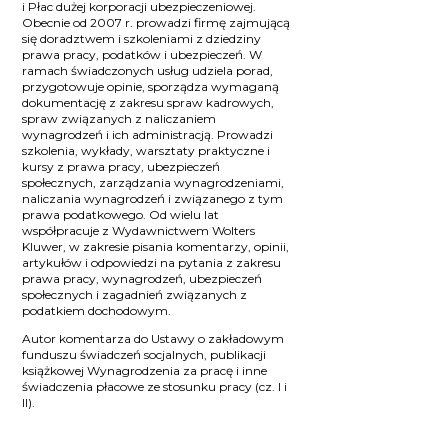
i Płac dużej korporacji ubezpieczeniowej.
Obecnie od 2007 r. prowadzi firmę zajmującą
się doradztwem i szkoleniami z dziedziny
prawa pracy, podatków i ubezpieczeń. W
ramach świadczonych usług udziela porad,
przygotowuje opinie, sporządza wymaganą
dokumentację z zakresu spraw kadrowych,
spraw związanych z naliczaniem
wynagrodzeń i ich administracją. Prowadzi
szkolenia, wykłady, warsztaty praktyczne i
kursy z prawa pracy, ubezpieczeń
społecznych, zarządzania wynagrodzeniami,
naliczania wynagrodzeń i związanego z tym
prawa podatkowego. Od wielu lat
współpracuje z Wydawnictwem Wolters
Kluwer, w zakresie pisania komentarzy, opinii,
artykułów i odpowiedzi na pytania z zakresu
prawa pracy, wynagrodzeń, ubezpieczeń
społecznych i zagadnień związanych z
podatkiem dochodowym.
Autor komentarza do Ustawy o zakładowym
funduszu świadczeń socjalnych, publikacji
książkowej Wynagrodzenia za pracę i inne
świadczenia płacowe ze stosunku pracy (cz. I i
II).