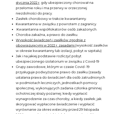
stycznia 2022 r
. gdy ubezpieczony chorował na
przełomie roku i ma przerwy w orzeczonej
niezdolności do pracy.
Zasiłek chorobowy w trakcie kwarantanny.
Kwarantanna w związku z powrotem z zagranicy.
Kwarantanna współlokatorów osób zakażonych.
Choroba zakaźna, a prawo do zasiłku.
Wysokość świadczeń i zasiłków zgodnie z
obowiązującymi w 2022 r. zasadami
(wysokość zasiłków
w okresie kwarantanny lub izolacji, pobyt w szpitalu)
Jak i na jakiej podstawie rozliczyć pobyt
ubezpieczonego izolatorium w związku z Covid-19
Grupy zawodowe, którym w czasie Covid -19
przysługuje podwyższone prawo do zasiłku (zasady
ustalania prawa do świadczeń dla osób zatrudnionych
w podmiotach leczniczych, jednostkach pomocy
społecznej, wykonujących zadania członka gminnej
ochotniczej straży pożarnej; kiedy wypłacić
wynagrodzenie za czas choroby, a kiedy zasiłek; jak
skorygować wypłacone świadczenie i wypłacić
wyrównanie za okres wsteczny przed 29 listopada