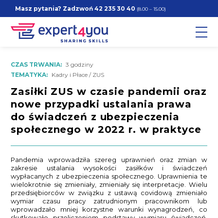
Masz pytania? Zadzwoń
42 235 30 40
(8.00 – 15.00)
CZAS TRWANIA:
3 godziny
TEMATYKA:
Kadry i Płace / ZUS
Zasiłki ZUS w czasie pandemii oraz
nowe przypadki ustalania prawa
do świadczeń z ubezpieczenia
społecznego w 2022 r. w praktyce
Pandemia wprowadziła szereg uprawnień oraz zmian w
zakresie ustalania wysokości zasiłków i świadczeń
wypłacanych z ubezpieczenia społecznego. Uprawnienia te
wielokrotnie się zmieniały, zmieniały się interpretacje. Wielu
przedsiębiorców w związku z ustawą covidową zmieniało
wymiar czasu pracy zatrudnionym pracownikom lub
wprowadzało mniej korzystne warunki wynagrodzeń, co
skutkowało przeliczeniem podstawy wymiaru świadczeń.