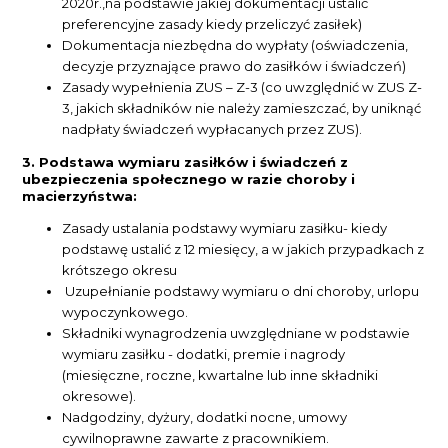
2020r.,na podstawie jakiej dokumentacji ustalić
preferencyjne zasady kiedy przeliczyć zasiłek)
Dokumentacja niezbędna do wypłaty (oświadczenia,
decyzje przyznające prawo do zasiłków i świadczeń)
Zasady wypełnienia ZUS – Z-3 (co uwzględnić w ZUS Z-
3, jakich składników nie należy zamieszczać, by uniknąć
nadpłaty świadczeń wypłacanych przez ZUS).
3. Podstawa wymiaru zasiłków i świadczeń z
ubezpieczenia społecznego w razie choroby i
macierzyństwa:
Zasady ustalania podstawy wymiaru zasiłku- kiedy
podstawę ustalić z 12 miesięcy, a w jakich przypadkach z
krótszego okresu
Uzupełnianie podstawy wymiaru o dni choroby, urlopu
wypoczynkowego.
Składniki wynagrodzenia uwzględniane w podstawie
wymiaru zasiłku - dodatki, premie i nagrody
(miesięczne, roczne, kwartalne lub inne składniki
okresowe).
Nadgodziny, dyżury, dodatki nocne, umowy
cywilnoprawne zawarte z pracownikiem.