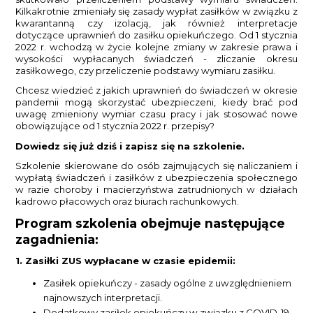
Kilkakrotnie zmieniały się zasady wypłat zasiłków w związku z
kwarantanną czy izolacją, jak również interpretacje
dotyczące uprawnień do zasiłku opiekuńczego. Od 1 stycznia
2022 r. wchodzą w życie kolejne zmiany w zakresie prawa i
wysokości wypłacanych świadczeń - zliczanie okresu
zasiłkowego, czy przeliczenie podstawy wymiaru zasiłku.
Chcesz wiedzieć z jakich uprawnień do świadczeń w okresie
pandemii mogą skorzystać ubezpieczeni, kiedy brać pod
uwagę zmieniony wymiar czasu pracy i jak stosować nowe
obowiązujące od 1 stycznia 2022 r. przepisy?
Dowiedz się już dziś i zapisz się na szkolenie.
Szkolenie skierowane do osób zajmujących się naliczaniem i
wypłatą świadczeń i zasiłków z ubezpieczenia społecznego
w razie choroby i macierzyństwa zatrudnionych w działach
kadrowo płacowych oraz biurach rachunkowych.
Program szkolenia obejmuje następujące
zagadnienia:
1. Zasiłki ZUS wypłacane w czasie epidemii:
Zasiłek opiekuńczy - zasady ogólne z uwzględnieniem
najnowszych interpretacji.
Dodatkowy zasiłek opiekuńczy w związku z COVID-19