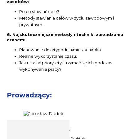
zasobów:
Po co stawiać cele?
Metody stawiania celów w życiu zawodowym i
prywatnym.
6. Najskuteczniejsze metody i techniki zarządzania
czasem:
Planowanie dnia/tygodnia/miesiąca/roku.
Realne wykorzystanie czasu.
Jak ustalać priorytety i trzymać się ich podczas
wykonywania pracy?
Prowadzący:
Psycholog Jarosław Dudek
Trener, psycholog, Licencjonowany Praktyk