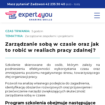
Masz pytania? Zadzwoń
42 235 30 40
(8.00 – 15.00)
CZAS TRWANIA:
5 godzin
TEMATYKA:
Zarządzanie zespołami i projektami
Zarządzanie sobą w czasie oraz jak
to robić w realiach pracy zdalnej?
Szkolenie skierowane do osób, którym zależy na
podniesieniu efektywności wykorzystania czasu oraz
zmniejszeniu poziomu negatywnego stresu, towarzyszącego
złej organizacji pracy.
Pozwoli na analizę własnego podejścia do zagadnienia,
identyfikację obszarów rozwojowych oraz przyswojenie i
przećwiczenie narzędzi zwiększających skuteczność
zarządzania sobą w czasie.
Program szkolenia obejmuje następujące