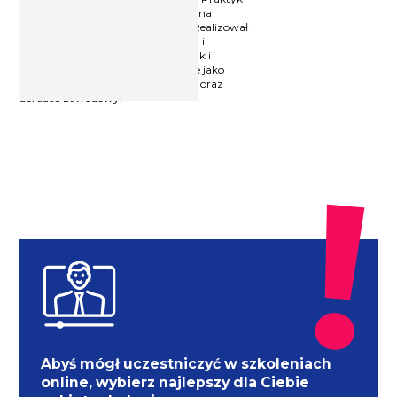
NLP. Ukończył Uniwersytet Łódzki na
kierunku psychologia stosowana. Realizował
projekty szkoleniowe dla wielu firm i
organizacji, zarówno jako trener, jak i
kierownik projektu. Pracował także jako
„łowca głów”, rekruter, handlowiec oraz
doradca zawodowy.
Abyś mógł uczestniczyć w szkoleniach
online, wybierz najlepszy dla Ciebie