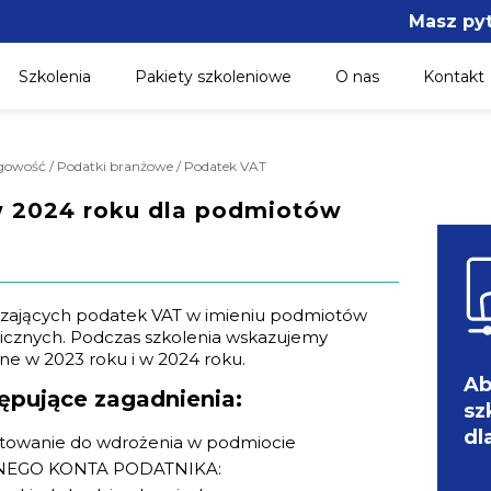
Masz py
Szkolenia
Pakiety szkoleniowe
O nas
Kontakt
ęgowość / Podatki branżowe / Podatek VAT
 2024 roku dla podmiotów
czających podatek VAT w imieniu podmiotów
nicznych. Podczas szkolenia wskazujemy
ne w 2023 roku i w 2024 roku.
Ab
ępujące zagadnienia:
sz
dl
otowanie do wdrożenia w podmiocie
NEGO KONTA PODATNIKA: