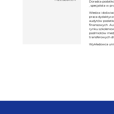
Doradca podatko
, specjalista w 
Wiedza i doświad
praca dydaktycz
audytów podatk
finansowych. Aut
rynku szkoleniow
podmiotów medy
transferowych dl
Wykładowca uniw