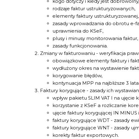
kogo dotyczy i kiedy jest dobrowolny
rodzaje faktur ustrukturyzowanych,
elementy faktury ustrukturyzowanej,
zasady wprowadzania do obrotu e-fa
uprawnienia do KSeF,
plusy i minusy monitorowania faktur,
zasady funkcjonowania.
Zmiany w fakturowaniu - weryfikacja praw
obowiązkowe elementy faktury i faktu
wydłużony okres na wystawienie fakt
korygowanie błędów,
kontynuacja MPP na najbliższe 3 lata
Faktury korygujące - zasady ich wystawiani
wpływ pakietu SLIM VAT I na ujęcie 
korzystanie z KSeF a rozliczanie kore
ujęcie faktury korygującej IN MINUS 
faktury korygujące WDT - zasady ew
faktury korygujące WNT - zasady uj
korekty faktur exportowych.