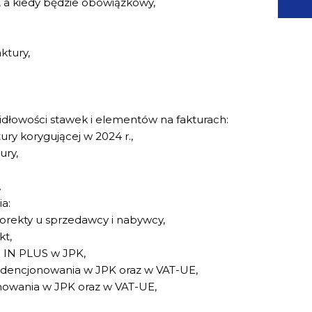
, a kiedy będzie obowiązkowy,
ktury,
idłowości stawek i elementów na fakturach:
ry korygującej w 2024 r.,
ury,
.
a:
korekty u sprzedawcy i nabywcy,
kt,
i IN PLUS w JPK,
idencjonowania w JPK oraz w VAT-UE,
mowania w JPK oraz w VAT-UE,