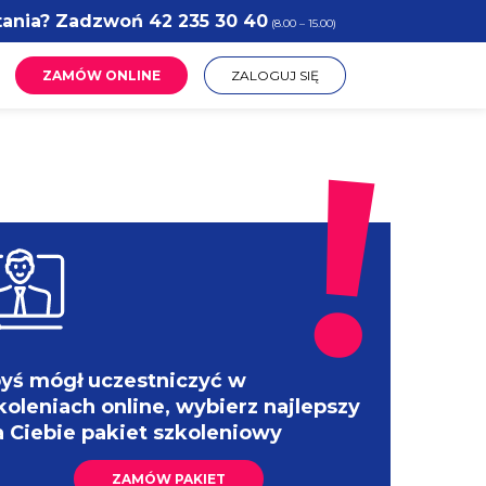
tania? Zadzwoń
42 235 30 40
(8.00 – 15.00)
ZAMÓW ONLINE
ZALOGUJ SIĘ
yś mógł uczestniczyć w
koleniach online, wybierz najlepszy
a Ciebie pakiet szkoleniowy
ZAMÓW PAKIET