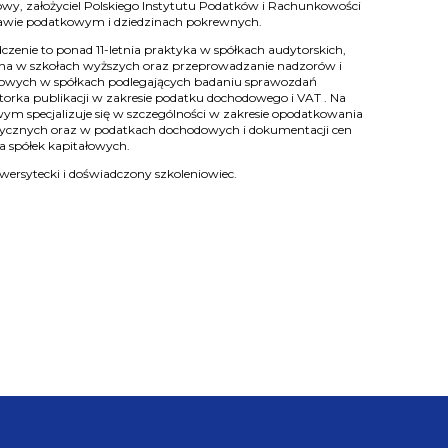
wy, założyciel Polskiego Instytutu Podatków i Rachunkowości
prawie podatkowym i dziedzinach pokrewnych.
czenie to ponad 11-letnia praktyka w spółkach audytorskich,
na w szkołach wyższych oraz przeprowadzanie nadzorów i
owych w spółkach podlegających badaniu sprawozdań
orka publikacji w zakresie podatku dochodowego i VAT . Na
ym specjalizuje się w szczególności w zakresie opodatkowania
cznych oraz w podatkach dochodowych i dokumentacji cen
a spółek kapitałowych.
ersytecki i doświadczony szkoleniowiec.