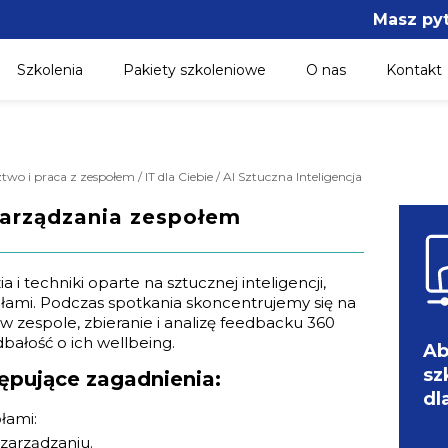
Masz py
Szkolenia
Pakiety szkoleniowe
O nas
Kontakt
o i praca z zespołem / IT dla Ciebie / AI Sztuczna Inteligencja
zarządzania zespołem
 techniki oparte na sztucznej inteligencji,
łami. Podczas spotkania skoncentrujemy się na
 zespole, zbieranie i analizę feedbacku 360
bałość o ich wellbeing.
Ab
sz
ępujące zagadnienia:
dl
łami:
zarządzaniu.