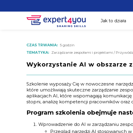
Jak to działa
CZAS TRWANIA:
5 godzin
TEMATYKA:
Zarządzanie zespołami i projektami / Przywództw
Wykorzystanie AI w obszarze 
Szkolenie wyposaży Cię w nowoczesne narzędzia i
które umożliwiają skuteczne zarządzanie zespo
aplikacjach AI, które wspomagają komunikację w
stopni, analizę kompetencji pracowników oraz d
Program szkolenia obejmuje nast
Wprowadzenie do AI w zarządzaniu zespo
Przegląd narzędzi AI stosowanych w 