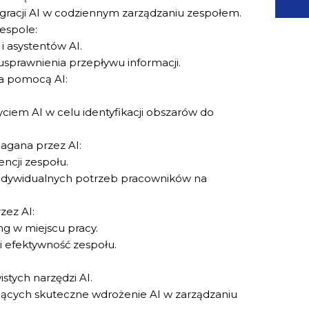
tegracji AI w codziennym zarządzaniu zespołem.
espole:
 asystentów AI.
usprawnienia przepływu informacji.
za pomocą AI:
iem AI w celu identyfikacji obszarów do
gana przez AI:
ncji zespołu.
indywidualnych potrzeb pracowników na
ez AI:
g w miejscu pracy.
 efektywność zespołu.
:
stych narzędzi AI.
ących skuteczne wdrożenie AI w zarządzaniu