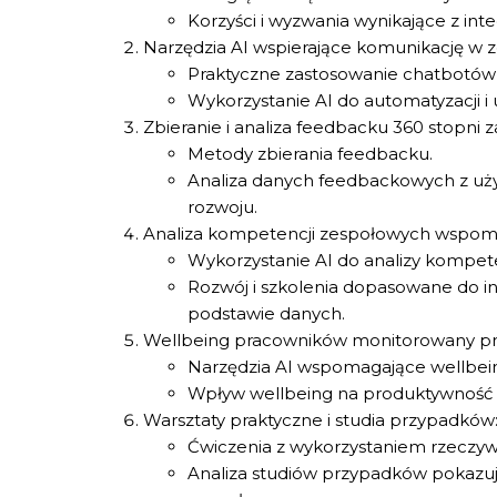
Korzyści i wyzwania wynikające z in
Narzędzia AI wspierające komunikację w z
Praktyczne zastosowanie chatbotów i
Wykorzystanie AI do automatyzacji i 
Zbieranie i analiza feedbacku 360 stopni 
Metody zbierania feedbacku.
Analiza danych feedbackowych z użyc
rozwoju.
Analiza kompetencji zespołowych wspoma
Wykorzystanie AI do analizy kompete
Rozwój i szkolenia dopasowane do 
podstawie danych.
Wellbeing pracowników monitorowany prz
Narzędzia AI wspomagające wellbein
Wpływ wellbeing na produktywność i
Warsztaty praktyczne i studia przypadków
Ćwiczenia z wykorzystaniem rzeczywi
Analiza studiów przypadków pokazuj