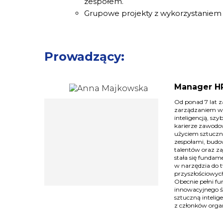
zespołem.
Grupowe projekty z wykorzystaniem 
Prowadzący:
Manager HR
Od ponad 7 lat z
zarządzaniem wy
inteligencją, szy
karierze zawodo
użyciem sztuczn
zespołami, budow
talentów oraz za
stała się fundam
w narzędzia do t
przyszłościowych
Obecnie pełni fu
innowacyjnego śr
sztuczną intelig
z członków organ