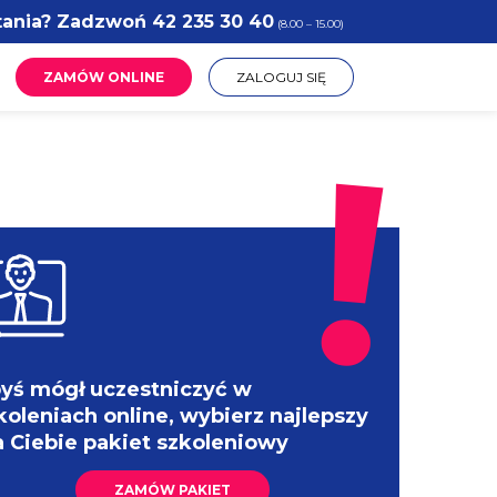
tania? Zadzwoń
42 235 30 40
(8.00 – 15.00)
ZAMÓW ONLINE
ZALOGUJ SIĘ
yś mógł uczestniczyć w
koleniach online, wybierz najlepszy
a Ciebie pakiet szkoleniowy
ZAMÓW PAKIET