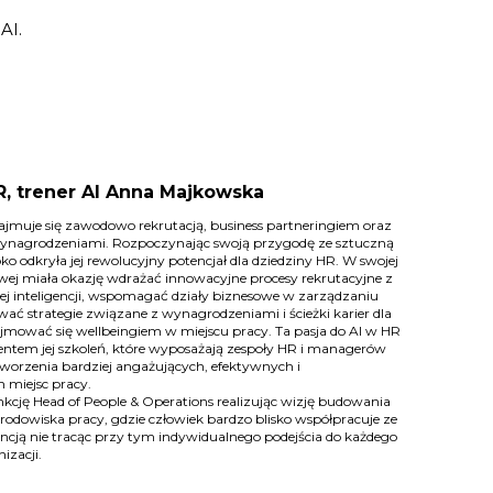
AI.
, trener AI Anna Majkowska
ajmuje się zawodowo rekrutacją, business partneringiem oraz
nagrodzeniami. Rozpoczynając swoją przygodę ze sztuczną
bko odkryła jej rewolucyjny potencjał dla dziedziny HR. W swojej
wej miała okazję wdrażać innowacyjne procesy rekrutacyjne z
ej inteligencji, wspomagać działy biznesowe w zarządzaniu
ać strategie związane z wynagrodzeniami i ścieżki karier dla
jmować się wellbeingiem w miejscu pracy. Ta pasja do AI w HR
entem jej szkoleń, które wyposażają zespoły HR i managerów
worzenia bardziej angażujących, efektywnych i
 miejsc pracy.
nkcję Head of People & Operations realizując wizję budowania
odowiska pracy, gdzie człowiek bardzo blisko współpracuje ze
encją nie tracąc przy tym indywidualnego podejścia do każdego
izacji.