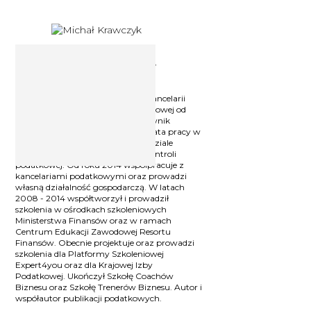
Ekspert podatkowy Michał
Krawczyk
Ekspert podatkowy, Wspólnik w Kancelarii
KrafTax Sp. z o.o. W branży podatkowej od
1999 r. W latach 1999 - 2014 pracownik
organów podatkowych, w tym 4 lata pracy w
Izbie Skarbowej we Wrocławiu w dziale
podatku VAT oraz 11 lat pracy w kontroli
podatkowej. Od roku 2014 współpracuje z
kancelariami podatkowymi oraz prowadzi
własną działalność gospodarczą. W latach
2008 - 2014 współtworzył i prowadził
szkolenia w ośrodkach szkoleniowych
Ministerstwa Finansów oraz w ramach
Centrum Edukacji Zawodowej Resortu
Finansów. Obecnie projektuje oraz prowadzi
szkolenia dla Platformy Szkoleniowej
Expert4you oraz dla Krajowej Izby
Podatkowej. Ukończył Szkołę Coachów
Biznesu oraz Szkołę Trenerów Biznesu. Autor i
współautor publikacji podatkowych.