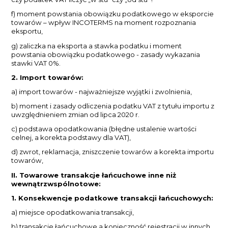
f) moment powstania obowiązku podatkowego w eksporcie
towarów – wpływ INCOTERMS na moment rozpoznania
eksportu,
g) zaliczka na eksporta a stawka podatku i moment
powstania obowiązku podatkowego - zasady wykazania
stawki VAT 0%.
2. Import towarów:
a) import towarów - najważniejsze wyjątki i zwolnienia,
b) moment i zasady odliczenia podatku VAT z tytułu importu z
uwzględnieniem zmian od lipca 2020 r.
c) podstawa opodatkowania (błędne ustalenie wartości
celnej, a korekta podstawy dla VAT),
d) zwrot, reklamacja, zniszczenie towarów a korekta importu
towarów,
II. Towarowe transakcje łańcuchowe inne niż
wewnątrzwspólnotowe:
1. Konsekwencje podatkowe transakcji łańcuchowych:
a) miejsce opodatkowania transakcji,
b) transakcje łańcuchowe a konieczność rejestracji w innych