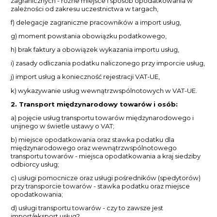
zagranicznych - różne miejsce i sposób opodatkowania w
zależności od zakresu uczestnictwa w targach,
f) delegacje zagraniczne pracowników a import usług,
g) moment powstania obowiązku podatkowego,
h) brak faktury a obowiązek wykazania importu usług,
i) zasady odliczania podatku naliczonego przy imporcie usług,
j) import usług a konieczność rejestracji VAT-UE,
k) wykazywanie usług wewnątrzwspólnotowych w VAT-UE.
2. Transport międzynarodowy towarów i osób:
a) pojęcie usług transportu towarów międzynarodowego i
unijnego w świetle ustawy o VAT;
b) miejsce opodatkowania oraz stawka podatku dla
międzynarodowego oraz wewnątrzwspólnotowego
transportu towarów - miejsca opodatkowania a kraj siedziby
odbiorcy usług;
c) usługi pomocnicze oraz usługi pośredników (spedytorów)
przy transporcie towarów - stawka podatku oraz miejsce
opodatkowania;
d) usługi transportu towarów - czy to zawsze jest
import/eksport usług?