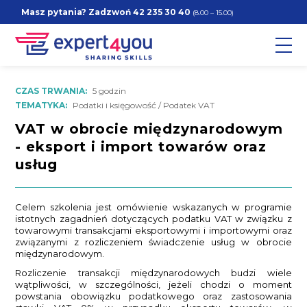
Masz pytania? Zadzwoń
42 235 30 40
(8.00 – 15.00)
CZAS TRWANIA:
5 godzin
TEMATYKA:
Podatki i księgowość / Podatek VAT
VAT w obrocie międzynarodowym
- eksport i import towarów oraz
usług
Celem szkolenia jest omówienie wskazanych w programie
istotnych zagadnień dotyczących podatku VAT w związku z
towarowymi transakcjami eksportowymi i importowymi oraz
związanymi z rozliczeniem świadczenie usług w obrocie
międzynarodowym.
Rozliczenie transakcji międzynarodowych budzi wiele
wątpliwości, w szczególności, jeżeli chodzi o moment
powstania obowiązku podatkowego oraz zastosowania