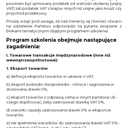
powinien być ujmowany podatek od wartości dodanej (unijny
VAT) lub podatek VAT z krajów innych niż unijne jako koszt czy
przychód podatkowy.
Proszę wziąć pod uwagę, że nasi trenerzy są również otwarci
na udzielenie Państwu odpowiedzi na pytania związane z
blokami tematycznymi objętymi programem szkolenia.
Program szkolenia obejmuje następujące
zagadnienia:
I.
Towarowe transakcje międzynarodowe (inne niż
wewnątrzwspólnotowe):
1. Eksport towarów:
a) definicja eksportu towarów w ustawie o VAT,
b) eksport pośredni i bezpośredni - różnice i zagrożenia w
stosowaniu stawki 0%,
c) eksport towarów z odprawą celną w innym państwie UE -
czego dopilnować, żeby zastosować stawkę VAT 0%,
d) warunki i zasady zastosowania stawki 0% w eksporcie
towarów,
e) nie spełnienie warunków do zastosowania stawki VAT 0% -
czy podatek VAT liczyć „w stu” czy „od stu”?