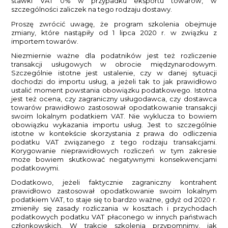
stawki VAT 0% w przypadku eksportu towarów, w
szczególności zaliczek na tego rodzaju dostawy.
Proszę zwrócić uwagę, że program szkolenia obejmuje
zmiany, które nastąpiły od 1 lipca 2020 r. w związku z
importem towarów.
Niezmiernie ważne dla podatników jest też rozliczenie
transakcji usługowych w obrocie międzynarodowym.
Szczególnie istotne jest ustalenie, czy w danej sytuacji
dochodzi do importu usług, a jeżeli tak to jak prawidłowo
ustalić moment powstania obowiązku podatkowego. Istotna
jest też ocena, czy zagraniczny usługodawca, czy dostawca
towarów prawidłowo zastosował opodatkowanie transakcji
swoim lokalnym podatkiem VAT. Nie wyklucza to bowiem
obowiązku wykazania importu usług. Jest to szczególnie
istotne w kontekście skorzystania z prawa do odliczenia
podatku VAT związanego z tego rodzaju transakcjami.
Korygowanie nieprawidłowych rozliczeń w tym zakresie
może bowiem skutkować negatywnymi konsekwencjami
podatkowymi.
Dodatkowo, jeżeli faktycznie zagraniczny kontrahent
prawidłowo zastosował opodatkowanie swoim lokalnym
podatkiem VAT, to staje się to bardzo ważne, gdyż od 2020 r.
zmieniły się zasady rozliczania w kosztach i przychodach
podatkowych podatku VAT płaconego w innych państwach
członkowskich. W trakcie szkolenia przypomnimy, jak