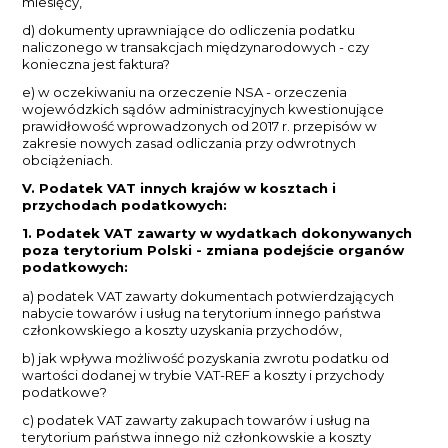
miesięcy,
d) dokumenty uprawniające do odliczenia podatku
naliczonego w transakcjach międzynarodowych - czy
konieczna jest faktura?
e) w oczekiwaniu na orzeczenie NSA - orzeczenia
wojewódzkich sądów administracyjnych kwestionujące
prawidłowość wprowadzonych od 2017 r. przepisów w
zakresie nowych zasad odliczania przy odwrotnych
obciążeniach.
V. Podatek VAT innych krajów w kosztach i
przychodach podatkowych:
1. Podatek VAT zawarty w wydatkach dokonywanych
poza terytorium Polski - zmiana podejście organów
podatkowych:
a) podatek VAT zawarty dokumentach potwierdzających
nabycie towarów i usług na terytorium innego państwa
członkowskiego a koszty uzyskania przychodów,
b) jak wpływa możliwość pozyskania zwrotu podatku od
wartości dodanej w trybie VAT-REF a koszty i przychody
podatkowe?
c) podatek VAT zawarty zakupach towarów i usług na
terytorium państwa innego niż członkowskie a koszty