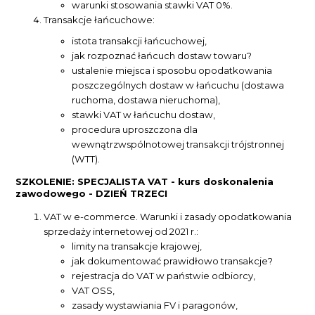
warunki stosowania stawki VAT 0%.
Transakcje łańcuchowe:
istota transakcji łańcuchowej,
jak rozpoznać łańcuch dostaw towaru?
ustalenie miejsca i sposobu opodatkowania
poszczególnych dostaw w łańcuchu (dostawa
ruchoma, dostawa nieruchoma),
stawki VAT w łańcuchu dostaw,
procedura uproszczona dla
wewnątrzwspólnotowej transakcji trójstronnej
(WTT).
SZKOLENIE: SPECJALISTA VAT - kurs doskonalenia
zawodowego - DZIEŃ TRZECI
VAT w e-commerce. Warunki i zasady opodatkowania
sprzedaży internetowej od 2021 r.:
limity na transakcje krajowej,
jak dokumentować prawidłowo transakcje?
rejestracja do VAT w państwie odbiorcy,
VAT OSS,
zasady wystawiania FV i paragonów,