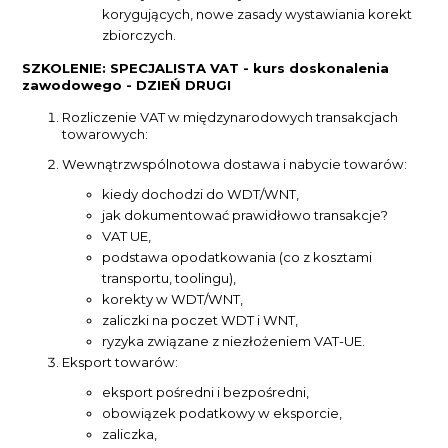
korygujących, nowe zasady wystawiania korekt
zbiorczych.
SZKOLENIE: SPECJALISTA VAT - kurs doskonalenia
zawodowego - DZIEŃ DRUGI
Rozliczenie VAT w międzynarodowych transakcjach
towarowych:
Wewnątrzwspólnotowa dostawa i nabycie towarów:
kiedy dochodzi do WDT/WNT,
jak dokumentować prawidłowo transakcje?
VAT UE,
podstawa opodatkowania (co z kosztami
transportu, toolingu),
korekty w WDT/WNT,
zaliczki na poczet WDT i WNT,
ryzyka związane z niezłożeniem VAT-UE.
Eksport towarów:
eksport pośredni i bezpośredni,
obowiązek podatkowy w eksporcie,
zaliczka,