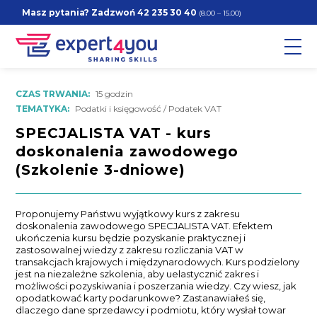
Masz pytania? Zadzwoń
42 235 30 40
(8.00 – 15.00)
CZAS TRWANIA:
15 godzin
TEMATYKA:
Podatki i księgowość / Podatek VAT
SPECJALISTA VAT - kurs
doskonalenia zawodowego
(Szkolenie 3-dniowe)
Proponujemy Państwu wyjątkowy kurs z zakresu
doskonalenia zawodowego SPECJALISTA VAT. Efektem
ukończenia kursu będzie pozyskanie praktycznej i
zastosowalnej wiedzy z zakresu rozliczania VAT w
transakcjach krajowych i międzynarodowych. Kurs podzielony
jest na niezależne szkolenia, aby uelastycznić zakres i
możliwości pozyskiwania i poszerzania wiedzy. Czy wiesz, jak
opodatkować karty podarunkowe? Zastanawiałeś się,
dlaczego dane sprzedawcy i podmiotu, który wysłał towar