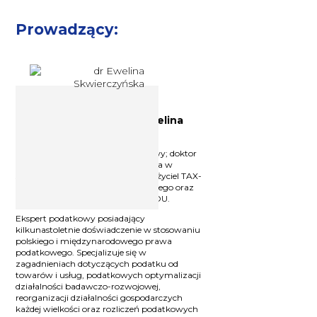
Prowadzący:
Doradca podatkowy dr Ewelina
Skwierczyńska
Licencjonowany doradca podatkowy; doktor
nauk prawnych w dziedzinie prawa w
specjalizacji prawo finansowe; założyciel TAX-
ES Kancelarii doradztwa podatkowego oraz
współzałożyciel i partner w LEX4YOU.
Ekspert podatkowy posiadający
kilkunastoletnie doświadczenie w stosowaniu
polskiego i międzynarodowego prawa
podatkowego. Specjalizuje się w
zagadnieniach dotyczących podatku od
towarów i usług, podatkowych optymalizacji
działalności badawczo-rozwojowej,
reorganizacji działalności gospodarczych
każdej wielkości oraz rozliczeń podatkowych