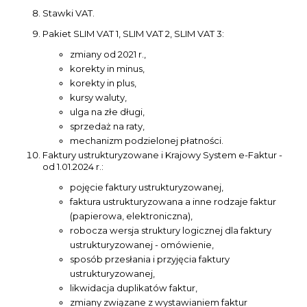
Stawki VAT.
Pakiet SLIM VAT 1, SLIM VAT 2, SLIM VAT 3:
zmiany od 2021 r.,
korekty in minus,
korekty in plus,
kursy waluty,
ulga na złe długi,
sprzedaż na raty,
mechanizm podzielonej płatności.
Faktury ustrukturyzowane i Krajowy System e-Faktur -
od 1.01.2024 r.:
pojęcie faktury ustrukturyzowanej,
faktura ustrukturyzowana a inne rodzaje faktur
(papierowa, elektroniczna),
robocza wersja struktury logicznej dla faktury
ustrukturyzowanej - omówienie,
sposób przesłania i przyjęcia faktury
ustrukturyzowanej,
likwidacja duplikatów faktur,
zmiany związane z wystawianiem faktur