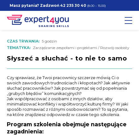
Masz pytania? Zadzwoń
42 235 30 40
(8.00 – 15.00)
CZAS TRWANIA:
5 godzin
TEMATYKA:
Zarządzanie zespołami i projektami / Rozwój osobisty
Słyszeć a słuchać - to nie to samo
Czy sprawiasz, że Twoi pracownicy szczerze mówią Ci o
swoich zawodowych trudnościach i kłopotach? Jak aktywnie
słuchać pracowników? Jak powstrzymać się od popełniania
„grubych błędów” komunikacyjnych?
Jak współpracować z osobami z innych działów, aby
minimalizować konflikty i współtworzyć kulturę firmy? W jaki
sposób rozmawiać z różnymi osobowościami? To są pytania,
na które znajdziesz odpowiedz w czasie tego szkolenia.
Program szkolenia obejmuje następujące
zagadnienia: