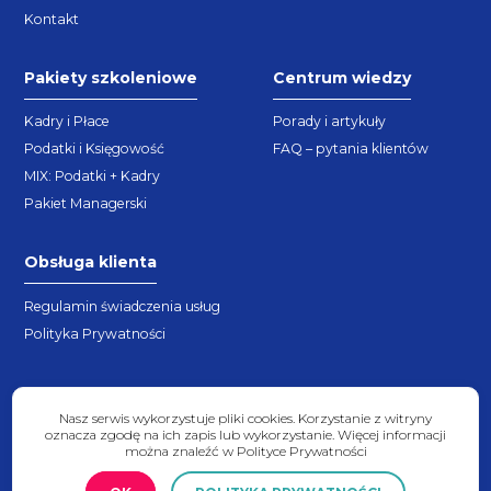
Kontakt
Pakiety szkoleniowe
Centrum wiedzy
Kadry i Płace
Porady i artykuły
Podatki i Księgowość
FAQ – pytania klientów
MIX: Podatki + Kadry
Pakiet Managerski
Obsługa klienta
Regulamin świadczenia usług
Polityka Prywatności
Nasz serwis wykorzystuje pliki cookies. Korzystanie z witryny
oznacza zgodę na ich zapis lub wykorzystanie. Więcej informacji
można znaleźć w Polityce Prywatności