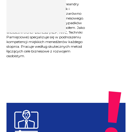
Jako przedsiębiorca zna wszelkie meandry
zarówno zarządzania produkcją jak i
świadczenia szerokiej gamy usług, zarówno
dla klienta indywidualnego jak i biznesowego.
Doświadczyła chyba wszelkich przypadków
związanych z pracownikami i zespołem. Jako
wieloletni trener biznesu (NLP, NVC, Techniki
Pamięciowe) specjalizuje się w podnoszeniu
kompetencji miękkich menedżerów każdego
stopnia. Pracuje według skutecznych metod
łączących cele biznesowe z rozwojem
osobistym.