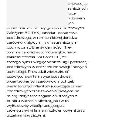
Doświadczenie zawodowe zdobywał pracując
w renomowanych krajowych i zagranicznych
firmach doradczych. W swojej praktyce
zawodowej kierował wewnętrznym działem
podatkowym w jednej z największych
polskich firm z branży gier komputerowych.
Założyciel BC-TAX, kancelarii doradztwa
podatkowego, w ramach której doradza
zarówno krajowym, jak i zagranicznym
podmiotom z branży gamedev, IT, e-
commerce, oraz automotive głównie w
zakresie podatku VAT oraz CIT, ze
szczególnym uwzględnieniem ulg i preferencji
podatkowych w obszarze innowacji i nowych
technologii. Prowadził wiele szkoleń
poświęconych tematyce podatkowej
organizowanych zarówno dla potrzeb
wewnętrznych Klientów (dotyczące zmian
podatkowych oraz szkolenia „skrojone na
miarę” dotyczące zagadnień istotnych z
punktu widzenia Klienta), jak i w roli
wykładowcy współpracującego z
zewnętrznymi firmami szkoleniowymi oraz
uczelniami wyższymi.