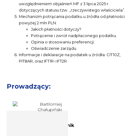
uwzględnieniem objaśnień MF z 3 lipca 2025 r.
dotyczących statusu tzw. „rzeczywistego właściciela”.
Mechanizm potrącania podatku u źródła od płatności
powyżej 2 mln PLN:
Jakich płatności dotyczy?
Potrącenie i zwrot nadpłaconego podatku.
Opinia o stosowaniu preferencji.
Oświadczenie zarządu.
Informacje i deklaracje na podatek u źródła: CIT10Z,
PIT8AR, oraz IFT1R i IFT2R.
Prowadzący:
Doradca podatkowy, prawnik
Bartłomiej Chałupiński