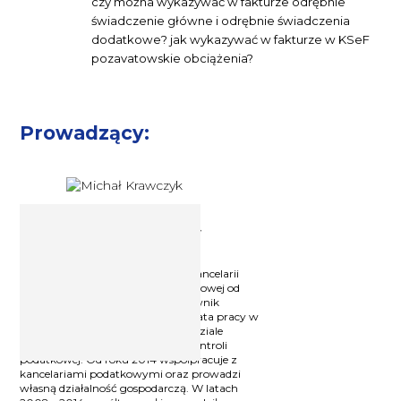
czy można wykazywać w fakturze odrębnie
świadczenie główne i odrębnie świadczenia
dodatkowe? jak wykazywać w fakturze w KSeF
pozavatowskie obciążenia?
Prowadzący:
Ekspert podatkowy Michał
Krawczyk
Ekspert podatkowy, Wspólnik w Kancelarii
KrafTax Sp. z o.o. W branży podatkowej od
1999 r. W latach 1999 - 2014 pracownik
organów podatkowych, w tym 4 lata pracy w
Izbie Skarbowej we Wrocławiu w dziale
podatku VAT oraz 11 lat pracy w kontroli
podatkowej. Od roku 2014 współpracuje z
kancelariami podatkowymi oraz prowadzi
własną działalność gospodarczą. W latach