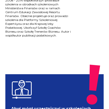
2008 - 2014 współtworzył i prowadził
szkolenia w ośrodkach szkoleniowych
Ministerstwa Finansów oraz w ramach
Centrum Edukacji Zawodowej Resortu
Finansów. Obecnie projektuje oraz prowadzi
szkolenia dla Platformy Szkoleniowej
Expert4you oraz dla Krajowej Izby
Podatkowej. Ukończył Szkołę Coachów
Biznesu oraz Szkołę Trenerów Biznesu. Autor i
współautor publikacji podatkowych.
Abyś mógł uczestniczyć w szkoleniach