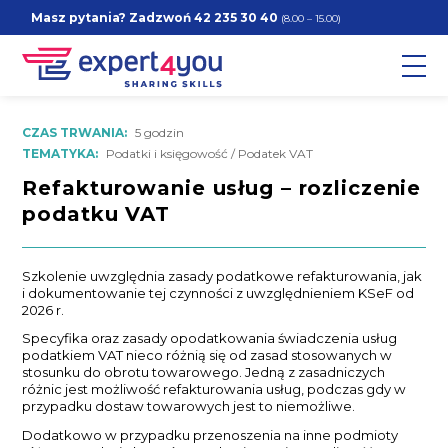
Masz pytania? Zadzwoń
42 235 30 40
(8.00 – 15.00)
CZAS TRWANIA:
5 godzin
TEMATYKA:
Podatki i księgowość / Podatek VAT
Refakturowanie usług – rozliczenie
podatku VAT
Szkolenie uwzględnia zasady podatkowe refakturowania, jak
i dokumentowanie tej czynności z uwzględnieniem KSeF od
2026 r.
Specyfika oraz zasady opodatkowania świadczenia usług
podatkiem VAT nieco różnią się od zasad stosowanych w
stosunku do obrotu towarowego. Jedną z zasadniczych
różnic jest możliwość refakturowania usług, podczas gdy w
przypadku dostaw towarowych jest to niemożliwe.
Dodatkowo w przypadku przenoszenia na inne podmioty