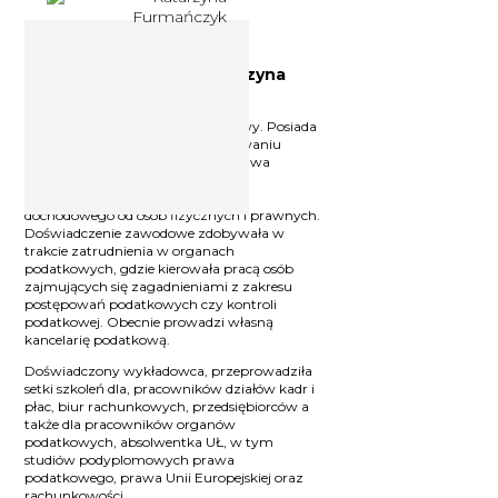
Doradca podatkowy Katarzyna
Furmańczyk
Licencjonowany doradca podatkowy. Posiada
wieloletnie doświadczenie w stosowaniu
polskiego i międzynarodowego prawa
podatkowego. Specjalizuje się w
zagadnieniach z zakresu podatku
dochodowego od osób fizycznych i prawnych.
Doświadczenie zawodowe zdobywała w
trakcie zatrudnienia w organach
podatkowych, gdzie kierowała pracą osób
zajmujących się zagadnieniami z zakresu
postępowań podatkowych czy kontroli
podatkowej. Obecnie prowadzi własną
kancelarię podatkową.
Doświadczony wykładowca, przeprowadziła
setki szkoleń dla, pracowników działów kadr i
płac, biur rachunkowych, przedsiębiorców a
także dla pracowników organów
podatkowych, absolwentka UŁ, w tym
studiów podyplomowych prawa
podatkowego, prawa Unii Europejskiej oraz
rachunkowości.