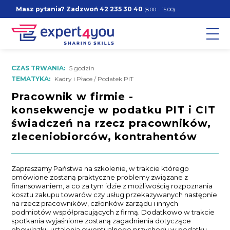
Masz pytania? Zadzwoń
42 235 30 40
(8.00 – 15.00)
CZAS TRWANIA:
5 godzin
TEMATYKA:
Kadry i Płace / Podatek PIT
Pracownik w firmie -
konsekwencje w podatku PIT i CIT
świadczeń na rzecz pracowników,
zleceniobiorców, kontrahentów
Zapraszamy Państwa na szkolenie, w trakcie którego
omówione zostaną praktyczne problemy związane z
finansowaniem, a co za tym idzie z możliwością rozpoznania
kosztu zakupu towarów czy usług przekazywanych następnie
na rzecz pracowników, członków zarządu i innych
podmiotów współpracujących z firmą. Dodatkowo w trakcie
spotkania wyjaśnione zostaną zagadnienia dotyczące
obowiązku ustalenia ewentualnego przychodu w podatku