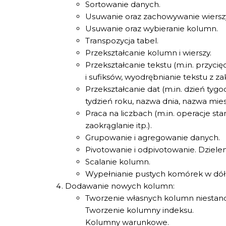
Sortowanie danych.
Usuwanie oraz zachowywanie wiersz
Usuwanie oraz wybieranie kolumn.
Transpozycja tabel.
Przekształcanie kolumn i wierszy.
Przekształcanie tekstu (m.in. przycię
i sufiksów, wyodrębnianie tekstu z zak
Przekształcanie dat (m.in. dzień tygo
tydzień roku, nazwa dnia, nazwa miesi
Praca na liczbach (m.in. operacje st
zaokrąglanie itp.).
Grupowanie i agregowanie danych.
Pivotowanie i odpivotowanie. Dziele
Scalanie kolumn.
Wypełnianie pustych komórek w dół 
Dodawanie nowych kolumn:
Tworzenie własnych kolumn niestan
Tworzenie kolumny indeksu.
Kolumny warunkowe.