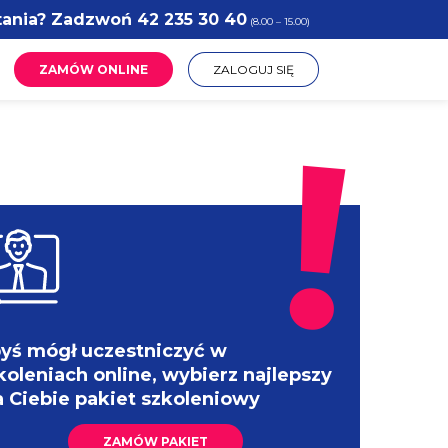
tania? Zadzwoń
42 235 30 40
(8.00 – 15.00)
ZAMÓW ONLINE
ZALOGUJ SIĘ
yś mógł uczestniczyć w
koleniach online, wybierz najlepszy
a Ciebie pakiet szkoleniowy
ZAMÓW PAKIET