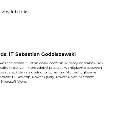
czby lub tekst.
 ds. IT Sebastian Godziszewski
IT. Posiada ponad 12-letnie doświadczenie w pracy na stanowisku
analityka danych, które zdobył pracując w międzynarodowych
owadzi szkolenia z obsługi programów Microsoft, głównie
, Power BI Desktop, Power Query, Power Pivot, Microsoft
 Microsoft Word.