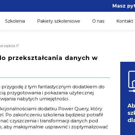
Masz py
Szkolenia
Pakiety szkoleniowe
O nas
Kontakt
Narzędzia IT
 do przekształcania danych w
 przygodę z tym fantastycznym dodatkiem do
ścią przygotowania i pokazania użytecznej
wijania nabytych umiejętności.
Ab
nkcjonalnościami dodatku Power Query, który
sz
. Po zakończeniu szkolenia będziesz potrafił
dl
ać czyszczenia i transformacji danych pod
o, aby maksymalnie usprawnić i zoptymalizować