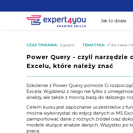
Jak to działa
CZAS TRWANIA:
6 godzin
TEMATYKA:
IT dla Ciebie / 
Power Query - czyli narzędzie
Excelu, które należy znać
Szkolenie z Power Query pomoże Ci rozpocząć
Excela. Wyjdziesz z niego nie tylko z umiejętno
analizy, ale także z mocną bazą do dalszego roz
Celem kursu jest zapoznanie uczestników z fu
można wykorzystać do edycji danych w MS Excel
zaimportować dane z różnych źródeł oraz dokon
modele służące analizie danych. Wszystko po t
pracę.