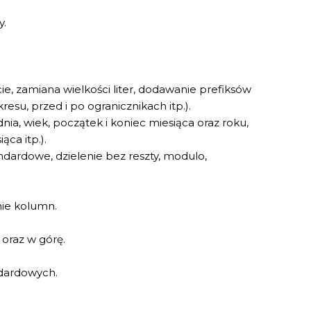
y.
cie, zamiana wielkości liter, dodawanie prefiksów
resu, przed i po ogranicznikach itp.).
dnia, wiek, początek i koniec miesiąca oraz roku,
ąca itp.).
andardowe, dzielenie bez reszty, modulo,
nie kolumn.
oraz w górę.
dardowych.