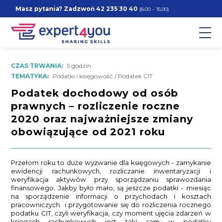
Masz pytania? Zadzwoń
42 235 30 40
(8.00 – 15.00)
CZAS TRWANIA:
5 godzin
TEMATYKA:
Podatki i księgowość / Podatek CIT
Podatek dochodowy od osób
prawnych – rozliczenie roczne
2020 oraz najważniejsze zmiany
obowiązujące od 2021 roku
Przełom roku to duże wyzwanie dla księgowych - zamykanie
ewidencji rachunkowych, rozliczanie inwentaryzacji i
weryfikacja aktywów przy sporządzaniu sprawozdania
finansowego. Jakby było mało, są jeszcze podatki - miesiąc
na sporządzenie informacji o przychodach i kosztach
pracowniczych i przygotowanie się do rozliczenia rocznego
podatku CIT, czyli weryfikacja, czy moment ujęcia zdarzeń w
księgach rachunkowych jest taki sam w podatku