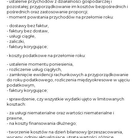
• ustalenie przychodów z działalności gospodarczej i
pozostałej; przyporządkowanie im kosztów bezpośrednich i
pośrednich oraz zastosowanie proporcji;
• moment powstania przychodów na przełomie roku:
- dostawy bez faktur,
- faktury bez dostaw,
- usługi ciągłe,
- zaliczki,
- faktury korygujące;
• koszty podatkowe na przełomie roku:
- ustalenie momentu poniesienia,
- rozliczenie usług ciągłych,
- zamknięcie ewidencji rachunkowych a przyporządkowanie
do roku podatkowego, rozliczenia międzyokresowe w ujęciu
podatkowym,
- faktury korygujące;
• sprawdzenie, czy wszystkie wydatki ujęto w limitowanych
kosztach:
- za usługi niematerialne oraz wartości niematerialne i
prawne,
- na koszty finansowania dłużnego;
• tworzenie kosztów na dzień bilansowy (przeszacowania,
wyceny, odpisy aktualizujące, utrata wartości, różnice