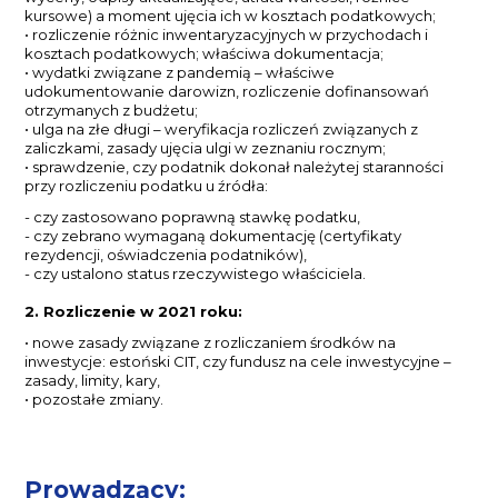
kursowe) a moment ujęcia ich w kosztach podatkowych;
• rozliczenie różnic inwentaryzacyjnych w przychodach i
kosztach podatkowych; właściwa dokumentacja;
• wydatki związane z pandemią – właściwe
udokumentowanie darowizn, rozliczenie dofinansowań
otrzymanych z budżetu;
• ulga na złe długi – weryfikacja rozliczeń związanych z
zaliczkami, zasady ujęcia ulgi w zeznaniu rocznym;
• sprawdzenie, czy podatnik dokonał należytej staranności
przy rozliczeniu podatku u źródła:
- czy zastosowano poprawną stawkę podatku,
- czy zebrano wymaganą dokumentację (certyfikaty
rezydencji, oświadczenia podatników),
- czy ustalono status rzeczywistego właściciela.
2. Rozliczenie w 2021 roku:
• nowe zasady związane z rozliczaniem środków na
inwestycje: estoński CIT, czy fundusz na cele inwestycyjne –
zasady, limity, kary,
• pozostałe zmiany.
Prowadzący: