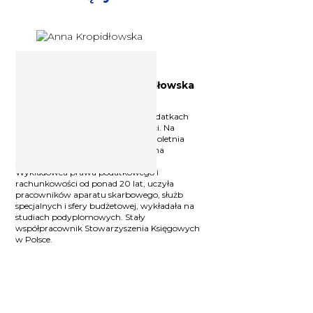
Księgowa, ekspert ds.
podatkowych Anna Kropidłowska
Konsultant w kancelarii doradcy
podatkowego, specjalizuje się w podatkach
bezpośrednich oraz rachunkowości. Na
praktykę zawodową składa się wieloletnia
praca w organach podatkowych i na
stanowisku głównego księgowego.
Wykładowca prawa podatkowego i
rachunkowości od ponad 20 lat, uczyła
pracowników aparatu skarbowego, służb
specjalnych i sfery budżetowej, wykładała na
studiach podyplomowych. Stały
współpracownik Stowarzyszenia Księgowych
w Polsce.