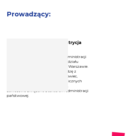
Prowadzący:
Ekspert ds. prawa pracy Patrycja
Potocka-Szmoń
Absolwentka Wydziału Prawa i Administracji
Uniwersytetu Gdańskiego oraz Wydziału
Psychologii Uniwersytetu SWPS w Warszawie.
Od ponad 20 lat popularyzuje wiedzę z
zakresu prawa pracy jako szkoleniowiec,
wykładowca akademicki i autorka licznych
publikacji z tej dziedziny. Od 1999 r.
zawodowo związana z sektorem administracji
państwowej.