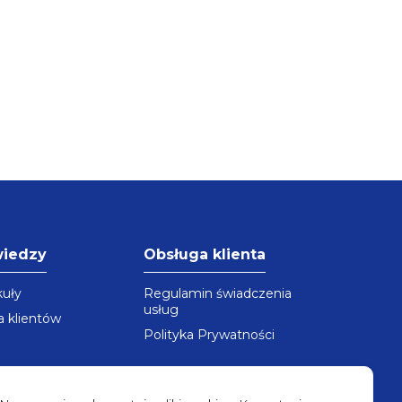
wiedzy
Obsługa klienta
kuły
Regulamin świadczenia
usług
a klientów
Polityka Prywatności