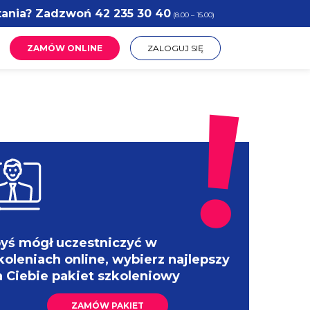
tania? Zadzwoń
42 235 30 40
(8.00 – 15.00)
ZAMÓW ONLINE
ZALOGUJ SIĘ
yś mógł uczestniczyć w
koleniach online, wybierz najlepszy
a Ciebie pakiet szkoleniowy
ZAMÓW PAKIET