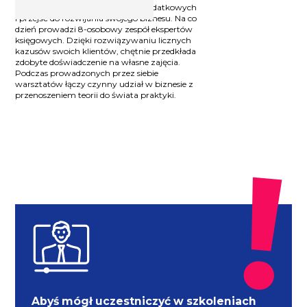
zrozumieć zawiłości przepisów podatkowych
i przejść do rozwijania swojego biznesu. Na co
dzień prowadzi 8-osobowy zespół ekspertów
księgowych. Dzięki rozwiązywaniu licznych
kazusów swoich klientów, chętnie przedkłada
zdobyte doświadczenie na własne zajęcia.
Podczas prowadzonych przez siebie
warsztatów łączy czynny udział w biznesie z
przenoszeniem teorii do świata praktyki.
Abyś mógł uczestniczyć w szkoleniach