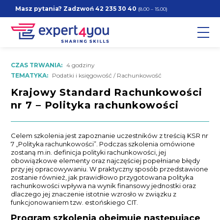
Masz pytania? Zadzwoń
42 235 30 40
(8.00 – 15.00)
CZAS TRWANIA:
4 godziny
TEMATYKA:
Podatki i księgowość / Rachunkowość
Krajowy Standard Rachunkowości
nr 7 – Polityka rachunkowości
Celem szkolenia jest zapoznanie uczestników z treścią KSR nr
7 „Polityka rachunkowości”. Podczas szkolenia omówione
zostaną m.in. definicja polityki rachunkowości, jej
obowiązkowe elementy oraz najczęściej popełniane błędy
przy jej opracowywaniu. W praktyczny sposób przedstawione
zostanie również, jak prawidłowo przygotowana polityka
rachunkowości wpływa na wynik finansowy jednostki oraz
dlaczego jej znaczenie istotnie wzrosło w związku z
funkcjonowaniem tzw. estońskiego CIT.
Program szkolenia obejmuje następujące