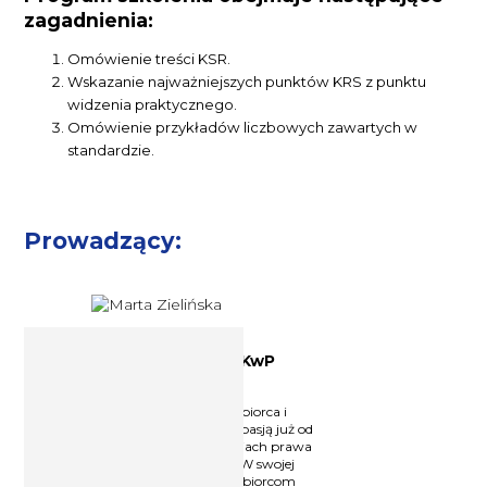
zagadnienia:
Omówienie treści KSR.
Wskazanie najważniejszych punktów KRS z punktu
widzenia praktycznego.
Omówienie przykładów liczbowych zawartych w
standardzie.
Prowadzący:
Dyplomowana księgowa SKwP
Marta Zielińska
Dyplomowana księgowa, przedsiębiorca i
wykładowca, który dzieli się swoją pasją już od
10 lat. Specjalizuje się w zagadnieniach prawa
bilansowego i sprawozdawczości. W swojej
codziennej pracy pomaga przedsiębiorcom