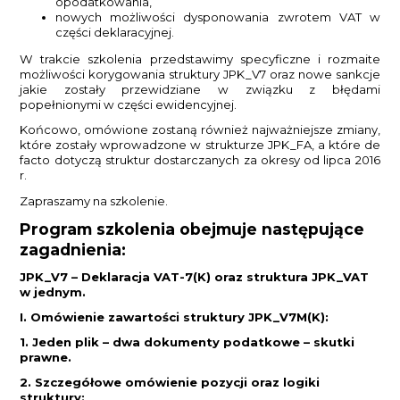
opodatkowania,
nowych możliwości dysponowania zwrotem VAT w
części deklaracyjnej.
W trakcie szkolenia przedstawimy specyficzne i rozmaite
możliwości korygowania struktury JPK_V7 oraz nowe sankcje
jakie zostały przewidziane w związku z błędami
popełnionymi w części ewidencyjnej.
Końcowo, omówione zostaną również najważniejsze zmiany,
które zostały wprowadzone w strukturze JPK_FA, a które de
facto dotyczą struktur dostarczanych za okresy od lipca 2016
r.
Zapraszamy na szkolenie.
Program szkolenia obejmuje następujące
zagadnienia:
JPK_V7 – Deklaracja VAT-7(K) oraz struktura JPK_VAT
w jednym.
I. Omówienie zawartości struktury JPK_V7M(K):
1. Jeden plik – dwa dokumenty podatkowe – skutki
prawne.
2. Szczegółowe omówienie pozycji oraz logiki
struktury: