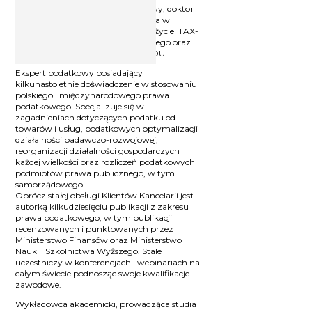
Licencjonowany doradca podatkowy; doktor
nauk prawnych w dziedzinie prawa w
specjalizacji prawo finansowe; założyciel TAX-
ES Kancelarii doradztwa podatkowego oraz
współzałożyciel i partner w LEX4YOU.
Ekspert podatkowy posiadający
kilkunastoletnie doświadczenie w stosowaniu
polskiego i międzynarodowego prawa
podatkowego. Specjalizuje się w
zagadnieniach dotyczących podatku od
towarów i usług, podatkowych optymalizacji
działalności badawczo-rozwojowej,
reorganizacji działalności gospodarczych
każdej wielkości oraz rozliczeń podatkowych
podmiotów prawa publicznego, w tym
samorządowego.
Oprócz stałej obsługi Klientów Kancelarii jest
autorką kilkudziesięciu publikacji z zakresu
prawa podatkowego, w tym publikacji
recenzowanych i punktowanych przez
Ministerstwo Finansów oraz Ministerstwo
Nauki i Szkolnictwa Wyższego. Stale
uczestniczy w konferencjach i webinariach na
całym świecie podnosząc swoje kwalifikacje
zawodowe.
Wykładowca akademicki, prowadząca studia