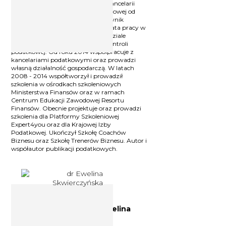
Ekspert podatkowy, Wspólnik w Kancelarii
KrafTax Sp. z o.o. W branży podatkowej od
1999 r. W latach 1999 - 2014 pracownik
organów podatkowych, w tym 4 lata pracy w
Izbie Skarbowej we Wrocławiu w dziale
podatku VAT oraz 11 lat pracy w kontroli
podatkowej. Od roku 2014 współpracuje z
kancelariami podatkowymi oraz prowadzi
własną działalność gospodarczą. W latach
2008 - 2014 współtworzył i prowadził
szkolenia w ośrodkach szkoleniowych
Ministerstwa Finansów oraz w ramach
Centrum Edukacji Zawodowej Resortu
Finansów. Obecnie projektuje oraz prowadzi
szkolenia dla Platformy Szkoleniowej
Expert4you oraz dla Krajowej Izby
Podatkowej. Ukończył Szkołę Coachów
Biznesu oraz Szkołę Trenerów Biznesu. Autor i
współautor publikacji podatkowych.
Doradca podatkowy dr Ewelina
Skwierczyńska