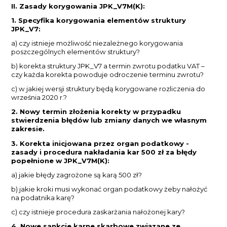
II. Zasady korygowania JPK_V7M(K):
1. Specyfika korygowania elementów struktury
JPK_V7:
a) czy istnieje możliwość niezależnego korygowania
poszczególnych elementów struktury?
b) korekta struktury JPK_V7 a termin zwrotu podatku VAT –
czy każda korekta powoduje odroczenie terminu zwrotu?
c) w jakiej wersji struktury będą korygowane rozliczenia do
września 2020 r.?
2. Nowy termin złożenia korekty w przypadku
stwierdzenia błędów lub zmiany danych we własnym
zakresie.
3. Korekta inicjowana przez organ podatkowy -
zasady i procedura nakładania kar 500 zł za błędy
popełnione w JPK_V7M(K):
a) jakie błędy zagrożone są karą 500 zł?
b) jakie kroki musi wykonać organ podatkowy żeby nałożyć
na podatnika karę?
c) czy istnieje procedura zaskarżania nałożonej kary?
4. Nowe sankcje karne skarbowe związane ze