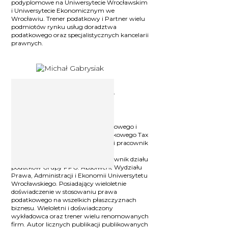
podyplomowe na Uniwersytecie Wrocławskim
i Uniwersytecie Ekonomicznym we
Wrocławiu. Trener podatkowy i Partner wielu
podmiotów rynku usług doradztwa
podatkowego oraz specjalistycznych kancelarii
prawnych.
Ekspert podatkowy Michał
Gabrysiak
Ekspert z zakresu krajowego i
międzynarodowego prawa podatkowego i
Partner w spółce doradztwa podatkowego Tax
Support Center Sp. z o.o. Wieloletni pracownik
renomowanych spółek doradztwa
podatkowego (BIG 4), a także kierownik działu
podatków Grupy PPG. Absolwent Wydziału
Prawa, Administracji i Ekonomii Uniwersytetu
Wrocławskiego. Posiadający wieloletnie
doświadczenie w stosowaniu prawa
podatkowego na wszelkich płaszczyznach
biznesu. Wieloletni i doświadczony
wykładowca oraz trener wielu renomowanych
firm. Autor licznych publikacji publikowanych