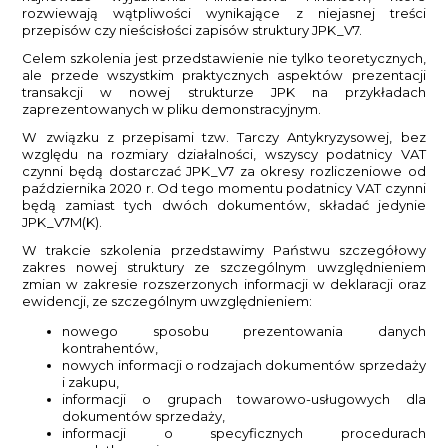
rozwiewają wątpliwości wynikające z niejasnej treści
przepisów czy nieścisłości zapisów struktury JPK_V7.
Celem szkolenia jest przedstawienie nie tylko teoretycznych,
ale przede wszystkim praktycznych aspektów prezentacji
transakcji w nowej strukturze JPK na przykładach
zaprezentowanych w pliku demonstracyjnym.
W związku z przepisami tzw. Tarczy Antykryzysowej, bez
względu na rozmiary działalności, wszyscy podatnicy VAT
czynni będą dostarczać JPK_V7 za okresy rozliczeniowe od
października 2020 r. Od tego momentu podatnicy VAT czynni
będą zamiast tych dwóch dokumentów, składać jedynie
JPK_V7M(K).
W trakcie szkolenia przedstawimy Państwu szczegółowy
zakres nowej struktury ze szczególnym uwzględnieniem
zmian w zakresie rozszerzonych informacji w deklaracji oraz
ewidencji, ze szczególnym uwzględnieniem:
nowego sposobu prezentowania danych
kontrahentów,
nowych informacji o rodzajach dokumentów sprzedaży
i zakupu,
informacji o grupach towarowo-usługowych dla
dokumentów sprzedaży,
informacji o specyficznych procedurach