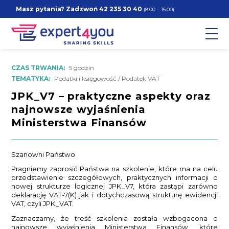
Masz pytania? Zadzwoń
42 235 30 40
(8.00 – 15.00)
CZAS TRWANIA:
5 godzin
TEMATYKA:
Podatki i księgowość / Podatek VAT
JPK_V7 – praktyczne aspekty oraz
najnowsze wyjaśnienia
Ministerstwa Finansów
Szanowni Państwo
Pragniemy zaprosić Państwa na szkolenie, które ma na celu
przedstawienie szczegółowych, praktycznych informacji o
nowej strukturze logicznej JPK_V7, która zastąpi zarówno
deklarację VAT-7(K) jak i dotychczasową strukturę ewidencji
VAT, czyli JPK_VAT.
Zaznaczamy, że treść szkolenia została wzbogacona o
najnowsze wyjaśnienia Ministerstwa Finansów, które