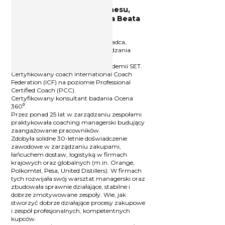
Mentor, coach, trener biznesu,
ekspert kompetencji lidera Beata
Tarnowska-Kupny
Trener biznesu, coach, mentor, doradca,
wieloletni manager-praktyk zarządzania
zespołami.
Certyfikowany Trener Biznesu Akademii SET.
Certyfikowany coach International Coach
Federation (ICF) na poziomie Professional
Certified Coach (PCC).
Certyfikowany konsultant badania Ocena
360⁰.
Przez ponad 25 lat w zarządzaniu zespołami
praktykowała coaching managerski budujący
zaangażowanie pracowników.
Zdobyła solidne 30-letnie doświadczenie
zawodowe w zarządzaniu zakupami,
łańcuchem dostaw, logistyką w firmach
krajowych oraz globalnych (m.in. Orange,
Polkomtel, Pesa, United Distillers). W firmach
tych rozwijała swój warsztat managerski oraz
zbudowała sprawnie działające, stabilne i
dobrze zmotywowane zespoły. Wie, jak
stworzyć dobrze działające procesy zakupowe
i zespół profesjonalnych, kompetentnych
kupców.