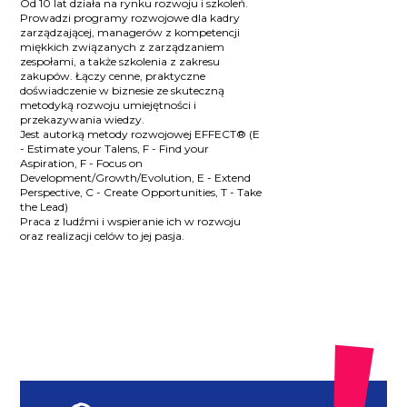
Od 10 lat działa na rynku rozwoju i szkoleń.
Prowadzi programy rozwojowe dla kadry
zarządzającej, managerów z kompetencji
miękkich związanych z zarządzaniem
zespołami, a także szkolenia z zakresu
zakupów. Łączy cenne, praktyczne
doświadczenie w biznesie ze skuteczną
metodyką rozwoju umiejętności i
przekazywania wiedzy.
Jest autorką metody rozwojowej EFFECT® (E
- Estimate your Talens, F - Find your
Aspiration, F - Focus on
Development/Growth/Evolution, E - Extend
Perspective, C - Create Opportunities, T - Take
the Lead)
Praca z ludźmi i wspieranie ich w rozwoju
oraz realizacji celów to jej pasja.