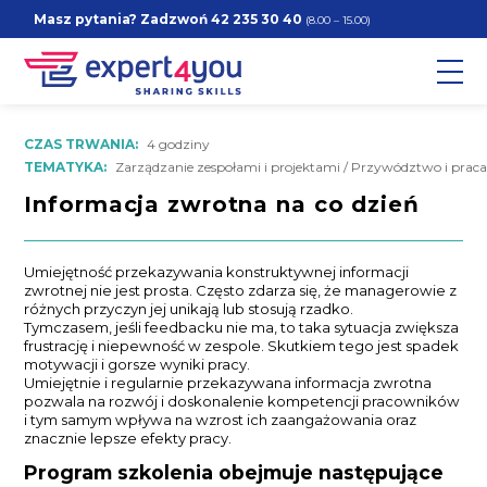
Masz pytania? Zadzwoń
42 235 30 40
(8.00 – 15.00)
CZAS TRWANIA:
4 godziny
TEMATYKA:
Zarządzanie zespołami i projektami / Przywództwo i prac
Informacja zwrotna na co dzień
Umiejętność przekazywania konstruktywnej informacji
zwrotnej nie jest prosta. Często zdarza się, że managerowie z
różnych przyczyn jej unikają lub stosują rzadko.
Tymczasem, jeśli feedbacku nie ma, to taka sytuacja zwiększa
frustrację i niepewność w zespole. Skutkiem tego jest spadek
motywacji i gorsze wyniki pracy.
Umiejętnie i regularnie przekazywana informacja zwrotna
pozwala na rozwój i doskonalenie kompetencji pracowników
i tym samym wpływa na wzrost ich zaangażowania oraz
znacznie lepsze efekty pracy.
Program szkolenia obejmuje następujące