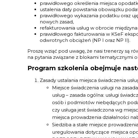
prawidłowego określenia miejsca opodat
ustalenia daty powstania obowiązku pod
prawidłowego wykazania podatku oraz uj
nowych zasad,
refakturowania usług w obrocie międzyn
prawidłowego fakturowania w KSeF ekspo
odwrotnych obciążeń (NP I oraz NP II).
Proszę wziąć pod uwagę, że nasi trenerzy są r
na pytania związane z blokami tematycznymi o
Program szkolenia obejmuje nast
Zasady ustalania miejsca świadczenia usł
Miejsce świadczenia usługi na zasad
usług – zasada ogólna: usługi świadc
osób i podmiotów niebędących podat
czy usługa jest świadczona wg miejs
miejsca prowadzenia działalności na
Siedziba a stałe miejsce prowadzenia
uregulowania dotyczące miejsca op