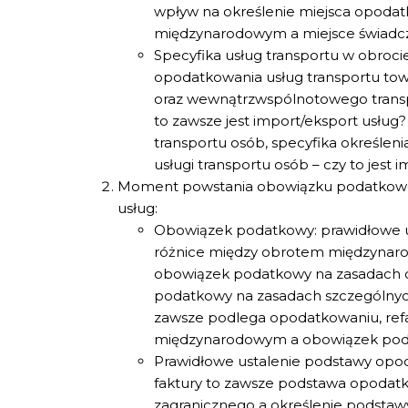
wpływ na określenie miejsca opodat
międzynarodowym a miejsce świadcz
Specyfika usług transportu w obroc
opodatkowania usług transportu t
oraz wewnątrzwspólnotowego transp
to zawsze jest import/eksport usług
transportu osób, specyfika określen
usługi transportu osób – czy to jest 
Moment powstania obowiązku podatkoweg
usług:
Obowiązek podatkowy: prawidłowe 
różnice między obrotem międzynarod
obowiązek podatkowy na zasadach og
podatkowy na zasadach szczególnych, 
zawsze podlega opodatkowaniu, ref
międzynarodowym a obowiązek pod
Prawidłowe ustalenie podstawy opoda
faktury to zawsze podstawa opodatk
zagranicznego a określenie podstawy