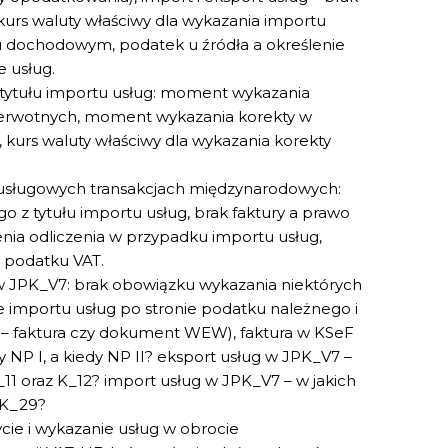
urs waluty właściwy dla wykazania importu
 dochodowym, podatek u źródła a określenie
 usług.
tytułu importu usług: moment wykazania
ierwotnych, moment wykazania korekty w
 kurs waluty właściwy dla wykazania korekty
 usługowych transakcjach międzynarodowych:
o z tytułu importu usług, brak faktury a prawo
enia odliczenia w przypadku importu usług,
a podatku VAT.
 JPK_V7: brak obowiązku wykazania niektórych
e importu usług po stronie podatku należnego i
 – faktura czy dokument WEW), faktura w KSeF
 NP I, a kiedy NP II? eksport usług w JPK_V7 –
K_11 oraz K_12? import usług w JPK_V7 – w jakich
 K_29?
cie i wykazanie usług w obrocie