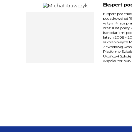
Ekspert po
Ekspert podatkow
podatkowej od 1
w tym 4 lata pr
oraz 11 lat prac
kancelariami po
latach 2008 - 20
szkoleniowych M
Zawodowej Resort
Platformy Szkole
Ukończył Szkołę
współautor publ