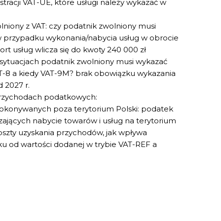
racji VAT-UE, które usługi należy wykazać w
lniony z VAT: czy podatnik zwolniony musi
 w przypadku wykonania/nabycia usług w obrocie
t usług wlicza się do kwoty 240 000 zł
sytuacjach podatnik zwolniony musi wykazać
AT-8 a kiedy VAT-9M? brak obowiązku wykazania
 2027 r.
przychodach podatkowych:
okonywanych poza terytorium Polski: podatek
jących nabycie towarów i usług na terytorium
szty uzyskania przychodów, jak wpływa
u od wartości dodanej w trybie VAT-REF a