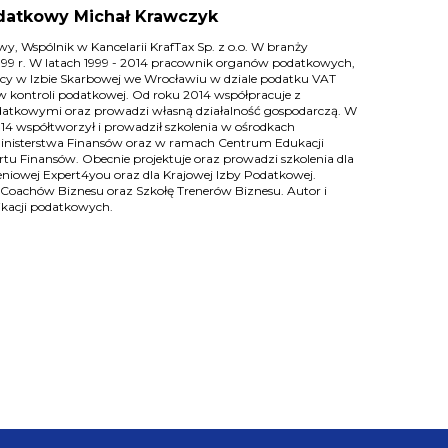
datkowy Michał Krawczyk
y, Wspólnik w Kancelarii KrafTax Sp. z o.o. W branży
999 r. W latach 1999 - 2014 pracownik organów podatkowych,
acy w Izbie Skarbowej we Wrocławiu w dziale podatku VAT
y w kontroli podatkowej. Od roku 2014 współpracuje z
datkowymi oraz prowadzi własną działalność gospodarczą. W
14 współtworzył i prowadził szkolenia w ośrodkach
inisterstwa Finansów oraz w ramach Centrum Edukacji
u Finansów. Obecnie projektuje oraz prowadzi szkolenia dla
niowej Expert4you oraz dla Krajowej Izby Podatkowej.
 Coachów Biznesu oraz Szkołę Trenerów Biznesu. Autor i
ikacji podatkowych.