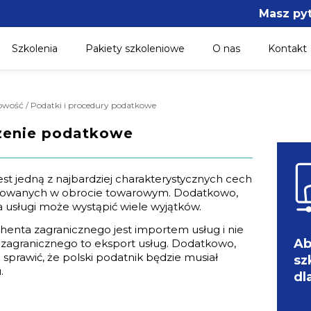
Masz py
Szkolenia
Pakiety szkoleniowe
O nas
Kontakt
gowość / Podatki i procedury podatkowe
czenie podatkowe
est jedną z najbardziej charakterystycznych cech
tosowanych w obrocie towarowym. Dodatkowo,
a usługi może wystąpić wiele wyjątków.
enta zagranicznego jest importem usług i nie
Ab
 zagranicznego to eksport usług. Dodatkowo,
sprawić, że polski podatnik będzie musiał
sz
.
dl