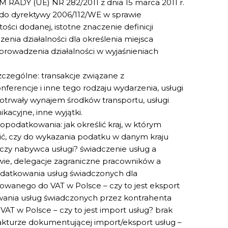
 (UE) NR 282/2011 z dnia 15 marca 2011 r.
do dyrektywy 2006/112/WE w sprawie
ci dodanej, istotne znaczenie definicji
enia działalności dla określenia miejsca
prowadzenia działalności w wyjaśnieniach
zczególne: transakcje związane z
nferencje i inne tego rodzaju wydarzenia, usługi
otrwały wynajem środków transportu, usługi
acyjne, inne wyjątki.
opodatkowania: jak określić kraj, w którym
lić, czy do wykazania podatku w danym kraju
czy nabywca usługi? świadczenie usług a
wie, delegacje zagraniczne pracowników a
odatkowania usług świadczonych dla
owanego do VAT w Polsce – czy to jest eksport
wania usług świadczonych przez kontrahenta
AT w Polsce – czy to jest import usług? brak
akturze dokumentującej import/eksport usług –