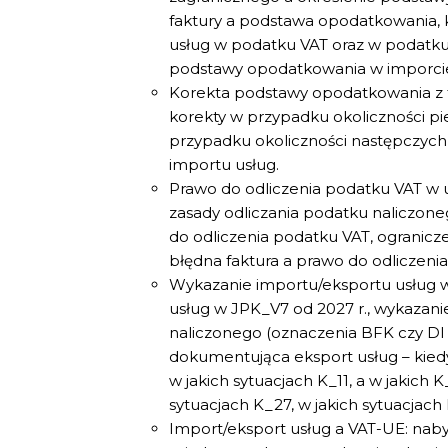
faktury a podstawa opodatkowania, k
usług w podatku VAT oraz w podatku
podstawy opodatkowania w imporcie
Korekta podstawy opodatkowania z 
korekty w przypadku okoliczności p
przypadku okoliczności następczych,
importu usług.
Prawo do odliczenia podatku VAT w
zasady odliczania podatku naliczoneg
do odliczenia podatku VAT, ogranicz
błędna faktura a prawo do odliczeni
Wykazanie importu/eksportu usług w
usług w JPK_V7 od 2027 r., wykazani
naliczonego (oznaczenia BFK czy DI
dokumentująca eksport usług – kiedy
w jakich sytuacjach K_11, a w jakich 
sytuacjach K_27, w jakich sytuacjach
Import/eksport usług a VAT-UE: naby