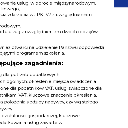
kowania usługi w obrocie międzynarodowym,
atkowego,
ęcia zdarzenia w JPK_V7 z uwzględnieniem
arodowym,
rtu usług z uwzględnieniem dwóch rodzajów
ównież otwarci na udzielenie Państwu odpowiedzi
bjętymi programem szkolenia.
ępujące zagadnienia:
ug dla potrzeb podatkowych:
ach ogólnych: określenie miejsca świadczenia
zone dla podatników VAT, usługi świadczone dla
nikami VAT, kluczowe znaczenie określenia,
ca położenia siedziby nabywcy, czy wg stałego
bywcy.
 działalności gospodarczej, kluczowe
odatkowania usług zawarte w