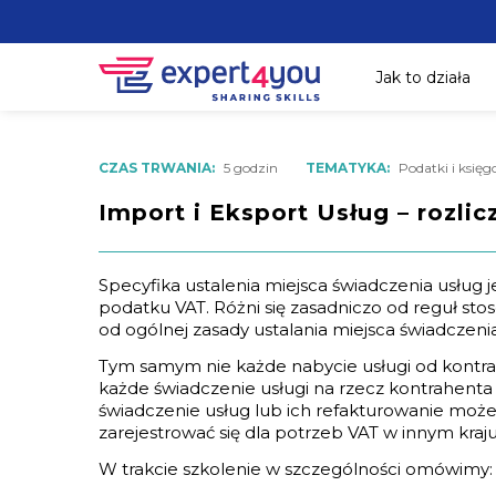
Jak to działa
CZAS TRWANIA:
5 godzin
TEMATYKA:
Podatki i księ
Import i Eksport Usług – rozli
Specyfika ustalenia miejsca świadczenia usług j
podatku VAT. Różni się zasadniczo od reguł s
od ogólnej zasady ustalania miejsca świadczeni
Tym samym nie każde nabycie usługi od kontrah
każde świadczenie usługi na rzecz kontrahenta
świadczenie usług lub ich refakturowanie może 
zarejestrować się dla potrzeb VAT w innym kraju
W trakcie szkolenie w szczególności omówimy: