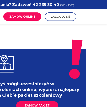
tania? Zadzwoń
42 235 30 40
(8.00 – 15.00)
ZAMÓW ONLINE
ZALOGUJ SIĘ
yś mógł uczestniczyć w
koleniach online, wybierz najlepszy
a Ciebie pakiet szkoleniowy
ZAMÓW PAKIET