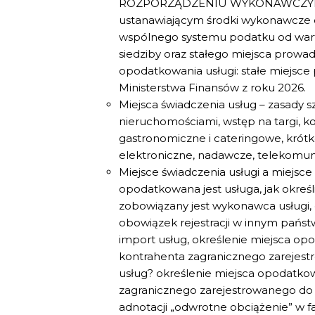
ROZPORZĄDZENIU WYKONAWCZYM RADY
ustanawiającym środki wykonawcze 
wspólnego systemu podatku od wartoś
siedziby oraz stałego miejsca prowadz
opodatkowania usługi: stałe miejsce 
Ministerstwa Finansów z roku 2026.
Miejsca świadczenia usług – zasady s
nieruchomościami, wstęp na targi, ko
gastronomiczne i cateringowe, krótk
elektroniczne, nadawcze, telekomunik
Miejsce świadczenia usługi a miejsce 
opodatkowana jest usługa, jak okreś
zobowiązany jest wykonawca usługi, 
obowiązek rejestracji w innym państ
import usług, określenie miejsca op
kontrahenta zagranicznego zarejestr
usług? określenie miejsca opodatko
zagranicznego zarejestrowanego do V
adnotacji „odwrotne obciążenie” w f