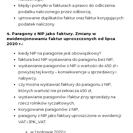
błędy i pomyłki w fakturach a prawo do odliczenia
podatku naliczonego przez odbiorcę,
ujmowanie duplikatów faktur oraz faktur korygujących
podatek naliczony.
4. Paragony z NIP jako faktury. Zmiany w
ewidencjonowaniu faktur uproszczonych od lipca
2020 r.:
kiedy NIP na paragonie jest obowiązkowy?
faktura bez NIP wystawiana do paragonu bez NIP,
wystawianie paragonów z NIP o wartości do 450 zł i
powyżej tej kwoty – konsekwencje u sprzedawcy i
nabywcy,
czy można wystawiać faktury do paragonu z NIP,
których wartość nie przekracza 450 zł,
wystawianie paragonów i faktur przy sprzedaży na
rzecz rolników ryczałtowych,
korygowanie paragonów z NIP,
paragony z NIP jako faktury uproszczone w ewidencji
VAT i JPK_VAT:
w 1 połowie 2020 r.,