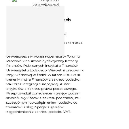
Ekspert podatkowy Wojciech
Zajączkowski
Absolwent Uniwersytetu Łódzkiego,
podyplomowych studiów prawa
podatkowego na Uniwersytecie Łódzkim oraz
podyplomowych studiów prawa
podatkowego Unii Europejskiej na
Uniwersytecie Mikołaja Kopernika w Toruniu.
Pracownik naukowo-dydaktyczny Katedry
Finansów Publicznych Instytutu Finansów
Uniwersytetu Łódzkiego. Wieloletni pracownik
Izby Skarbowej w Łodzi. W latach 2001-2011
trener Ministra Finansów z zakresu podatku
VAT oraz integracji europejskiej. Autor
artykułów z zakresu prawa podatkowego.
Przeprowadził ponad siedem tysięcy godzin
szkoleń i wykładów z zakresu podatków, ze
szczególnym uwzględnieniem podatku od
towarów i usług. Specjalizuje się w
zagadnieniach z zakresu podatku VAT.