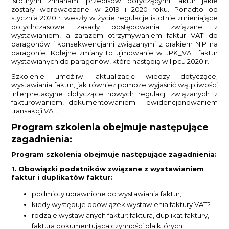
istotnymi zmianami przepisów dotyczącymi faktur jakie
zostały wprowadzone w 2019 i 2020 roku. Ponadto od
stycznia 2020 r. weszły w życie regulacje istotnie zmieniające
dotychczasowe zasady postępowania związane z
wystawianiem, a zarazem otrzymywaniem faktur VAT do
paragonów i konsekwencjami związanymi z brakiem NIP na
paragonie. Kolejne zmiany to ujmowanie w JPK_VAT faktur
wystawianych do paragonów, które nastąpią w lipcu 2020 r.
Szkolenie umożliwi aktualizację wiedzy dotyczącej
wystawiania faktur, jak również pomoże wyjaśnić wątpliwości
interpretacyjne dotyczące nowych regulacji związanych z
fakturowaniem, dokumentowaniem i ewidencjonowaniem
transakcji VAT.
Program szkolenia obejmuje następujące
zagadnienia:
Program szkolenia obejmuje następujące zagadnienia:
1. Obowiązki podatników związane z wystawianiem
faktur i duplikatów faktur:
podmioty uprawnione do wystawiania faktur,
kiedy występuje obowiązek wystawienia faktury VAT?
rodzaje wystawianych faktur: faktura, duplikat faktury,
faktura dokumentująca czynności dla których