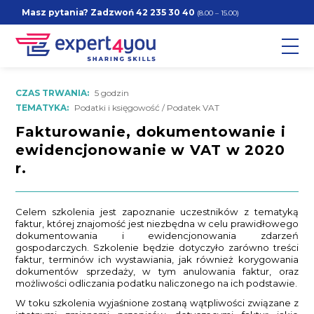
Masz pytania? Zadzwoń
42 235 30 40
(8.00 – 15.00)
CZAS TRWANIA:
5 godzin
TEMATYKA:
Podatki i księgowość / Podatek VAT
Fakturowanie, dokumentowanie i
ewidencjonowanie w VAT w 2020
r.
Celem szkolenia jest zapoznanie uczestników z tematyką
faktur, której znajomość jest niezbędna w celu prawidłowego
dokumentowania i ewidencjonowania zdarzeń
gospodarczych. Szkolenie będzie dotyczyło zarówno treści
faktur, terminów ich wystawiania, jak również korygowania
dokumentów sprzedaży, w tym anulowania faktur, oraz
możliwości odliczania podatku naliczonego na ich podstawie.
W toku szkolenia wyjaśnione zostaną wątpliwości związane z