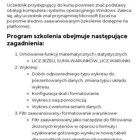
Uczestnik przystępujący do kursu powinien znać podstawy
obsługi komputera i systemu operacyjnego Windows. Zaleca
się, aby uczestnik znał przynajmniej Microsoft Excel na
poziomie średnio-zaawansowanym (szkolenie dostępne na
platformie).
Program szkolenia obejmuje następujące
zagadnienia:
Omówienie funkcji matematycznych i statystycznych:
LICZ.JEŻELI, SUMA.WARUNKÓW, LICZ.WARUNKI.
Wykresy:
Dobór odpowiedniego typu wykresu do
prezentowanych danych, zmiana typu i układu
wykresu.
Konfiguracja skali i formatowanie.
Wykres z osią pomocniczą.
Wykres z wieloma seriami danych.
Filtr zaawansowany i formatowanie warunkowe:
Filtr zaawansowany jako narzędzie do filtrowania
złożonych kryteriów w oparciu o formuły i
uzyskiwanie gotowego wyniku w nowej tabeli
dla wszystkich oraz określonych nagłówków.