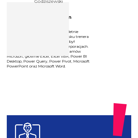
Specjalista ds. IT Sebastian
Godziszewski
Specjalista ds. IT. Posiada ponad 12-letnie
doświadczenie w pracy na stanowisku trenera
IT oraz analityka danych, które zdobył
pracując w międzynarodowych korporacjach.
Prowadzi szkolenia z obsługi programów
Microsoft, głównie Excel, Excel VBA, Power BI
Desktop, Power Query, Power Pivot, Microsoft
PowerPoint oraz Microsoft Word.