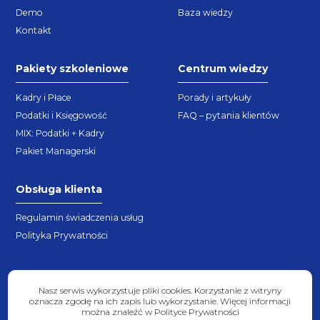
Demo
Baza wiedzy
Kontakt
Pakiety szkoleniowe
Centrum wiedzy
Kadry i Płace
Porady i artykuły
Podatki i Księgowość
FAQ – pytania klientów
MIX: Podatki + Kadry
Pakiet Managerski
Obsługa klienta
Regulamin świadczenia usług
Polityka Prywatności
Nasz serwis wykorzystuje pliki cookies. Korzystanie z witryny
oznacza zgodę na ich zapis lub wykorzystanie. Więcej informacji
można znaleźć w Polityce Prywatności