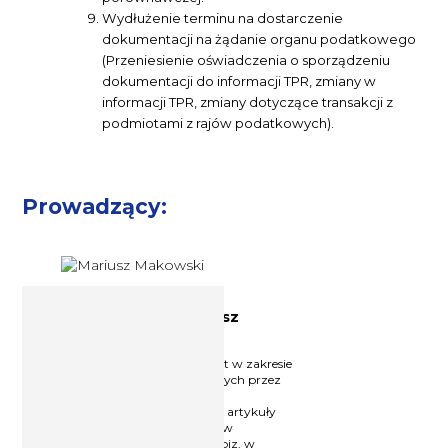
Wydłużenie terminu na dostarczenie
dokumentacji na żądanie organu podatkowego
(Przeniesienie oświadczenia o sporządzeniu
dokumentacji do informacji TPR, zmiany w
informacji TPR, zmiany dotyczące transakcji z
podmiotami z rajów podatkowych).
Prowadzący:
Doradca podatkowy Mariusz
Makowski
Doradca podatkowy, trener, ekspert w zakresie
opodatkowania dochodów osiąganych przez
Polaków za granicą oraz przez
cudzoziemców w Polsce. Publikuje artykuły
na temat opodatkowania dochodów
zagranicznych w serwisie podatki.biz, w