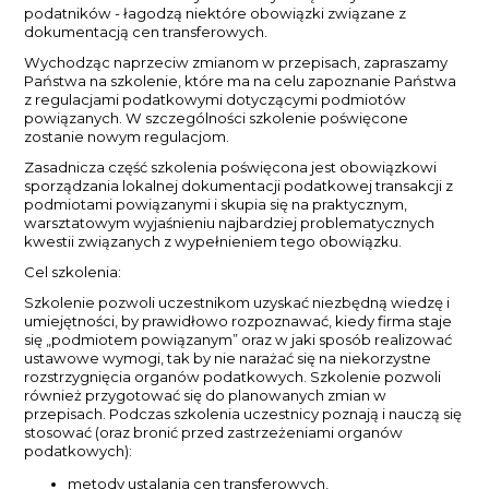
podatników - łagodzą niektóre obowiązki związane z
dokumentacją cen transferowych.
Wychodząc naprzeciw zmianom w przepisach, zapraszamy
Państwa na szkolenie, które ma na celu zapoznanie Państwa
z regulacjami podatkowymi dotyczącymi podmiotów
powiązanych. W szczególności szkolenie poświęcone
zostanie nowym regulacjom.
Zasadnicza część szkolenia poświęcona jest obowiązkowi
sporządzania lokalnej dokumentacji podatkowej transakcji z
podmiotami powiązanymi i skupia się na praktycznym,
warsztatowym wyjaśnieniu najbardziej problematycznych
kwestii związanych z wypełnieniem tego obowiązku.
Cel szkolenia:
Szkolenie pozwoli uczestnikom uzyskać niezbędną wiedzę i
umiejętności, by prawidłowo rozpoznawać, kiedy firma staje
się „podmiotem powiązanym” oraz w jaki sposób realizować
ustawowe wymogi, tak by nie narażać się na niekorzystne
rozstrzygnięcia organów podatkowych. Szkolenie pozwoli
również przygotować się do planowanych zmian w
przepisach. Podczas szkolenia uczestnicy poznają i nauczą się
stosować (oraz bronić przed zastrzeżeniami organów
podatkowych):
metody ustalania cen transferowych,