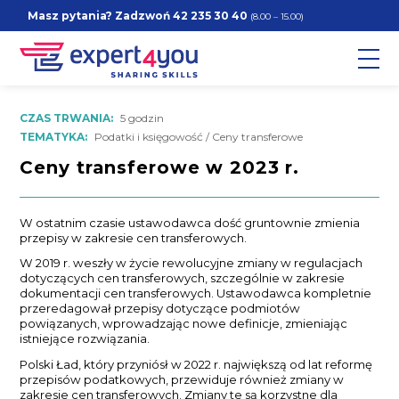
Masz pytania? Zadzwoń
42 235 30 40
(8.00 – 15.00)
CZAS TRWANIA:
5 godzin
TEMATYKA:
Podatki i księgowość / Ceny transferowe
Ceny transferowe w 2023 r.
W ostatnim czasie ustawodawca dość gruntownie zmienia
przepisy w zakresie cen transferowych.
W 2019 r. weszły w życie rewolucyjne zmiany w regulacjach
dotyczących cen transferowych, szczególnie w zakresie
dokumentacji cen transferowych. Ustawodawca kompletnie
przeredagował przepisy dotyczące podmiotów
powiązanych, wprowadzając nowe definicje, zmieniając
istniejące rozwiązania.
Polski Ład, który przyniósł w 2022 r. największą od lat reformę
przepisów podatkowych, przewiduje również zmiany w
zakresie cen transferowych. Zmiany te są korzystne dla