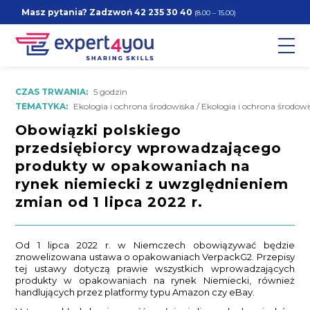
Masz pytania? Zadzwoń
42 235 30 40
(8.00 – 15.00)
CZAS TRWANIA:
5 godzin
TEMATYKA:
Ekologia i ochrona środowiska / Ekologia i ochrona środow
Obowiązki polskiego
przedsiębiorcy wprowadzającego
produkty w opakowaniach na
rynek niemiecki z uwzględnieniem
zmian od 1 lipca 2022 r.
Od 1 lipca 2022 r. w Niemczech obowiązywać będzie
znowelizowana ustawa o opakowaniach VerpackG2. Przepisy
tej ustawy dotyczą prawie wszystkich wprowadzających
produkty w opakowaniach na rynek Niemiecki, również
handlujących przez platformy typu Amazon czy eBay.