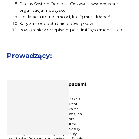
Dualny System Odbioru i Odzysku - współpraca z
organizacjami odzysku.
Deklaracja Kompletności, kto ją musi składać.
Kary za niedopełnienie obowiązków.
Powiązanie z przepisami polskimi i systemem BDO.
Prowadzący:
Ekspert ds. gospodarki odpadami
dr Jacek Zatoński
Trener i konsultant ochrony środowiska z
ponad 10-cio letnim stażem. Absolwent
Kształtowania i Ochrony Środowiska na
Uniwersytecie im. Adama Mickiewicza, na
którym uzyskał również tytuł doktora.
Wykładowca Uniwersytetu im. Adama
Mickiewicza w Poznaniu, Wyższej Szkoły
Bankowej w Poznaniu, Wyższej Szkoły
Logistyki w Poznaniu oraz Wyższej Szkoły