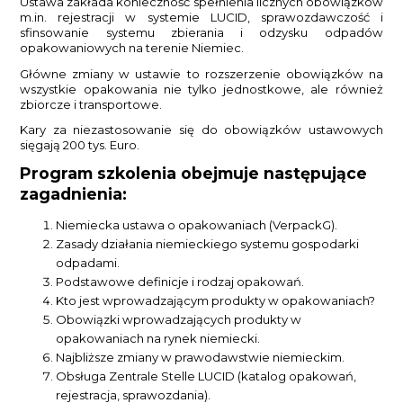
Ustawa zakłada konieczność spełnienia licznych obowiązków
m.in. rejestracji w systemie LUCID, sprawozdawczość i
sfinsowanie systemu zbierania i odzysku odpadów
opakowaniowych na terenie Niemiec.
Główne zmiany w ustawie to rozszerzenie obowiązków na
wszystkie opakowania nie tylko jednostkowe, ale również
zbiorcze i transportowe.
Kary za niezastosowanie się do obowiązków ustawowych
sięgają 200 tys. Euro.
Program szkolenia obejmuje następujące
zagadnienia:
Niemiecka ustawa o opakowaniach (VerpackG).
Zasady działania niemieckiego systemu gospodarki
odpadami.
Podstawowe definicje i rodzaj opakowań.
Kto jest wprowadzającym produkty w opakowaniach?
Obowiązki wprowadzających produkty w
opakowaniach na rynek niemiecki.
Najbliższe zmiany w prawodawstwie niemieckim.
Obsługa Zentrale Stelle LUCID (katalog opakowań,
rejestracja, sprawozdania).